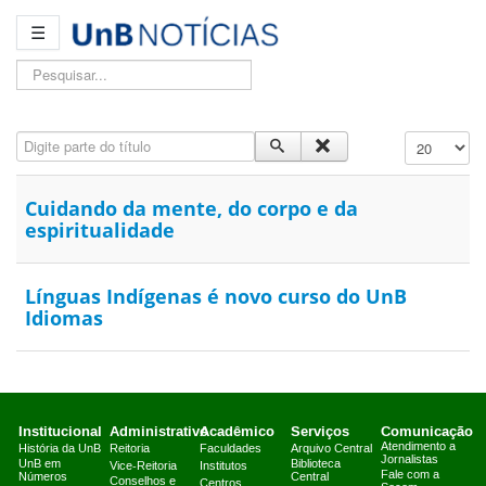
☰
Pesquisar...
Digite parte do título
Exibir #
Cuidando da mente, do corpo e da
espiritualidade
Línguas Indígenas é novo curso do UnB
Idiomas
Institucional
Administrativo
Acadêmico
Serviços
Comunicação
Atendimento a
História da UnB
Reitoria
Faculdades
Arquivo Central
Jornalistas
UnB em
Biblioteca
Vice-Reitoria
Institutos
Fale com a
Números
Central
Conselhos e
Centros