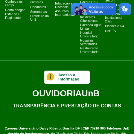
Secom
Conheça os
câmaras
Editora UnB
Educação a
campi
Canais Oficiais
Equipe de
Decanatos
Distância
Como chegar
Tratamento e
Marca UnB
Assuntos
Secretarias
Resposta a
Estatuto e
Campanha
Internacionais
Prefeitura da
Incidentes
Regimento
Institucional
UnB
Cibernéticos
2025
Fazenda Água
Planner 2024
Limpa
UnB TV
Hospital
Universitário
Hospitais
Veterinários
Restaurante
Universitário
Acesso à
Informação
OUVIDORIA
UnB
TRANSPARÊNCIA E PRESTAÇÃO DE CONTAS
Campus
Universitário Darcy Ribeiro,
Brasília-DF | CEP 70910-900
Telefones UnB
Horário de funcionamento: de 2ª a 6ª, das 7h às 23h. Sábado, das 8h às 18h.