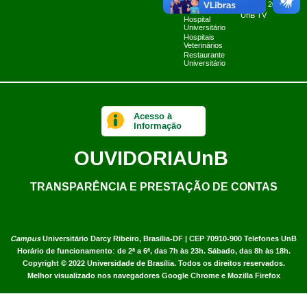
Fazenda Água
Planner 2024
Limpa
UnB TV
Hospital
Universitário
Hospitais
Veterinários
Restaurante
Universitário
Acesso à
Informação
OUVIDORIA
UnB
TRANSPARÊNCIA E PRESTAÇÃO DE CONTAS
Campus
Universitário Darcy Ribeiro,
Brasília-DF | CEP 70910-900
Telefones UnB
Horário de funcionamento: de 2ª a 6ª, das 7h às 23h. Sábado, das 8h às 18h.
Copyright © 2022
Universidade de Brasília
.
Todos os direitos reservados.
Melhor visualizado nos navegadores Google Chrome e Mozilla Firefox