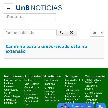
☰
Pesquisar...
Digite parte do título
Exibir #
Caminho para a universidade está na
extensão
Institucional
Administrativo
Acadêmico
Serviços
Comunicação
Atendimento a
História da UnB
Reitoria
Faculdades
Arquivo Central
Jornalistas
UnB em
Biblioteca
Vice-Reitoria
Institutos
Fale com a
Números
Central
Conselhos e
Centros
Secom
Conheça os
câmaras
Editora UnB
Educação a
campi
Canais Oficiais
Equipe de
Decanatos
Distância
Como chegar
Tratamento e
Marca UnB
Assuntos
Secretarias
Resposta a
Estatuto e
Campanha
Internacionais
Prefeitura da
Incidentes
Regimento
Institucional
UnB
Cibernéticos
2025