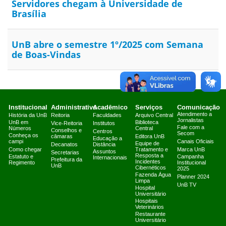
Servidores chegam à Universidade de
Brasília
UnB abre o semestre 1º/2025 com Semana
de Boas-Vindas
Institucional
Administrativo
Acadêmico
Serviços
Comunicação
Atendimento a
História da UnB
Reitoria
Faculdades
Arquivo Central
Jornalistas
UnB em
Biblioteca
Vice-Reitoria
Institutos
Fale com a
Números
Central
Conselhos e
Centros
Secom
Conheça os
câmaras
Editora UnB
Educação a
campi
Canais Oficiais
Equipe de
Decanatos
Distância
Como chegar
Tratamento e
Marca UnB
Assuntos
Secretarias
Resposta a
Estatuto e
Campanha
Internacionais
Prefeitura da
Incidentes
Regimento
Institucional
UnB
Cibernéticos
2025
Fazenda Água
Planner 2024
Limpa
UnB TV
Hospital
Universitário
Hospitais
Veterinários
Restaurante
Universitário