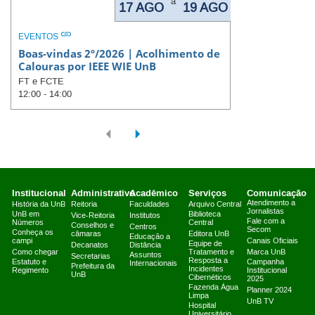
a
17 AGO
19 AGO
EVENTOS
Boas-vindas 2º/2026 | Acolhimento de
Calouras por IEEE WIE UnB
FT e FCTE
12:00 - 14:00
Institucional
Administrativo
Acadêmico
Serviços
Comunicação
Atendimento a
História da UnB
Reitoria
Faculdades
Arquivo Central
Jornalistas
UnB em
Biblioteca
Vice-Reitoria
Institutos
Fale com a
Números
Central
Conselhos e
Centros
Secom
Conheça os
câmaras
Editora UnB
Educação a
campi
Canais Oficiais
Equipe de
Decanatos
Distância
Como chegar
Tratamento e
Marca UnB
Assuntos
Secretarias
Resposta a
Estatuto e
Campanha
Internacionais
Prefeitura da
Incidentes
Regimento
Institucional
UnB
Cibernéticos
2025
Fazenda Água
Planner 2024
Limpa
UnB TV
Hospital
Universitário