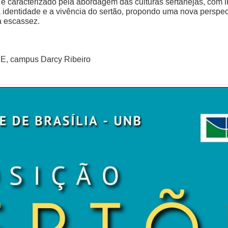
é caracterizado pela abordagem das culturas sertanejas, com inf
identidade e a vivência do sertão, propondo uma nova perspect
à escassez.
E, campus Darcy Ribeiro