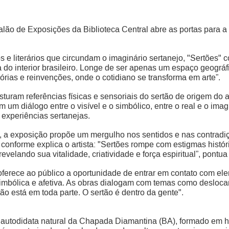
Salão de Exposições da Biblioteca Central abre as portas para a 
 e literários que circundam o imaginário sertanejo, "Sertões" co
va do interior brasileiro. Longe de ser apenas um espaço geográf
rias e reinvenções, onde o cotidiano se transforma em arte”.
turam referências físicas e sensoriais do sertão de origem do 
am um diálogo entre o visível e o simbólico, entre o real e o ima
 experiências sertanejas.
 a exposição propõe um mergulho nos sentidos e nas contradiçõ
conforme explica o artista: "Sertões rompe com estigmas histó
elando sua vitalidade, criatividade e força espiritual”, pontua 
oferece ao público a oportunidade de entrar em contato com ele
imbólica e afetiva. As obras dialogam com temas como desloca
tão está em toda parte. O sertão é dentro da gente".
al autodidata natural da Chapada Diamantina (BA), formado em h