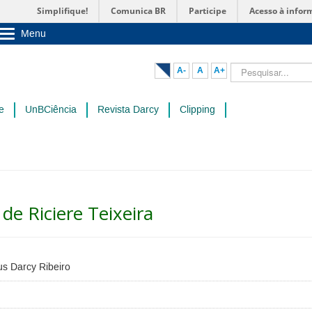
Simplifique!
Comunica BR
Participe
Acesso à infor
Menu
Sobre a UnB
Unidades acadêmicas
Pesquisar...
A-
A
A+
Estude na UnB
Graduação
Pós-Graduação
e
UnBCiência
Revista Darcy
Clipping
Administração
Servidor
de Riciere Teixeira
s Darcy Ribeiro