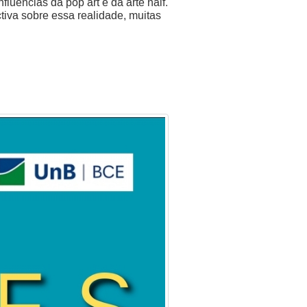
luências da pop art e da arte naif.
iva sobre essa realidade, muitas