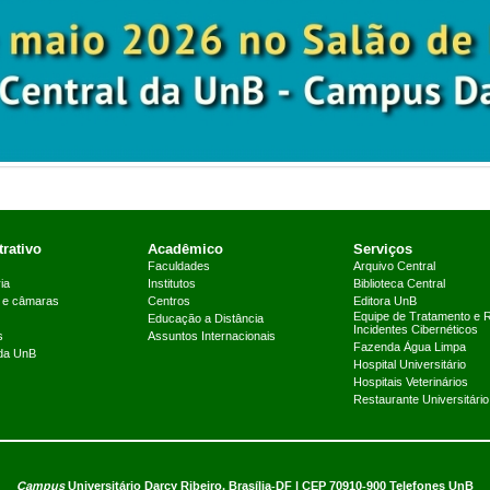
rativo
Acadêmico
Serviços
Faculdades
Arquivo Central
ia
Institutos
Biblioteca Central
 e câmaras
Centros
Editora UnB
Equipe de Tratamento e 
Educação a Distância
Incidentes Cibernéticos
s
Assuntos Internacionais
Fazenda Água Limpa
 da UnB
Hospital Universitário
Hospitais Veterinários
Restaurante Universitário
Campus
Universitário Darcy Ribeiro,
Brasília-DF | CEP 70910-900
Telefones UnB