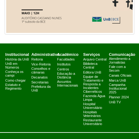
Institucional
Administrativo
Acadêmico
Serviços
Comunicação
Atendimento a
História da UnB
Reitoria
Faculdades
Arquivo Central
Jornalistas
UnB em
Biblioteca
Vice-Reitoria
Institutos
Fale com a
Números
Central
Conselhos e
Centros
Secom
Conheça os
câmaras
Editora UnB
Educação a
campi
Canais Oficiais
Equipe de
Decanatos
Distância
Como chegar
Tratamento e
Marca UnB
Assuntos
Secretarias
Resposta a
Estatuto e
Campanha
Internacionais
Prefeitura da
Incidentes
Regimento
Institucional
UnB
Cibernéticos
2025
Fazenda Água
Planner 2024
Limpa
UnB TV
Hospital
Universitário
Hospitais
Veterinários
Restaurante
Universitário