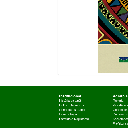
Institucional
Administ
História da UnB
Reitoria
UnB em Números
Vice-Reitor
Conheça os campi
Conselhos
Como chegar
Decanatos
Estatuto e Regimento
Secretaria
Prefeitura