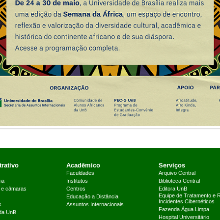
rativo
Acadêmico
Serviços
Faculdades
Arquivo Central
ia
Institutos
Biblioteca Central
 e câmaras
Centros
Editora UnB
Equipe de Tratamento e 
Educação a Distância
Incidentes Cibernéticos
s
Assuntos Internacionais
Fazenda Água Limpa
 da UnB
Hospital Universitário