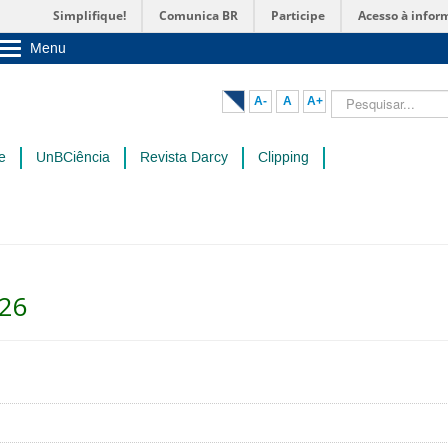
Simplifique!
Comunica BR
Participe
Acesso à infor
Menu
Sobre a UnB
Unidades acadêmicas
Pesquisar...
A-
A
A+
Estude na UnB
Graduação
Pós-Graduação
e
UnBCiência
Revista Darcy
Clipping
Administração
Servidor
026