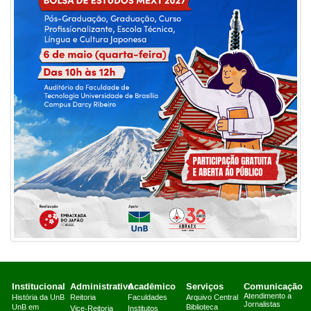
Institucional
Administrativo
Acadêmico
Serviços
Comunicação
Atendimento a
História da UnB
Reitoria
Faculdades
Arquivo Central
Jornalistas
UnB em
Biblioteca
Vice-Reitoria
Institutos