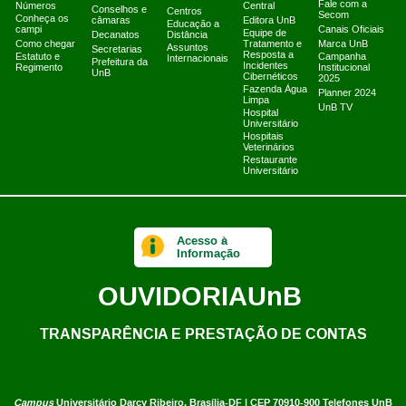
Fale com a
Números
Central
Conselhos e
Centros
Secom
Conheça os
câmaras
Editora UnB
Educação a
campi
Canais Oficiais
Equipe de
Decanatos
Distância
Como chegar
Tratamento e
Marca UnB
Assuntos
Secretarias
Resposta a
Estatuto e
Campanha
Internacionais
Prefeitura da
Incidentes
Regimento
Institucional
UnB
Cibernéticos
2025
Fazenda Água
Planner 2024
Limpa
UnB TV
Hospital
Universitário
Hospitais
Veterinários
Restaurante
Universitário
Acesso à
Informação
OUVIDORIA
UnB
TRANSPARÊNCIA E PRESTAÇÃO DE CONTAS
Campus
Universitário Darcy Ribeiro,
Brasília-DF | CEP 70910-900
Telefones UnB