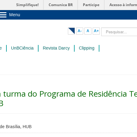
Simplifique!
Comunica BR
Participe
Acesso à infor
Menu
Sobre a UnB
Unidades acadêmicas
Pesquisar...
A-
A
A+
Estude na UnB
Graduação
Pós-Graduação
e
UnBCiência
Revista Darcy
Clipping
Administração
Servidor
a turma do Programa de Residência T
B
 de Brasília, HUB