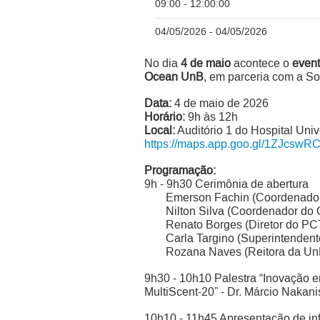
09:00 - 12:00:00
04/05/2026 - 04/05/2026
No dia
4 de maio
acontece o
event
Ocean UnB
, em parceria com a 
Data:
4 de maio de 2026
Horário:
9h às 12h
Local:
Auditório 1 do Hospital Univ
https://maps.app.goo.gl/1ZJcsw
Programação:
9h - 9h30 Cerimônia de abertura
Emerson Fachin (Coordenado
Nilton Silva (Coordenador do
Renato Borges (Diretor do P
Carla Targino (Superintenden
Rozana Naves (Reitora da Un
9h30 - 10h10 Palestra “⁠Inovação
MultiScent-20” - Dr. Márcio Nakani
10h10 - 11h45 Apresentação de in