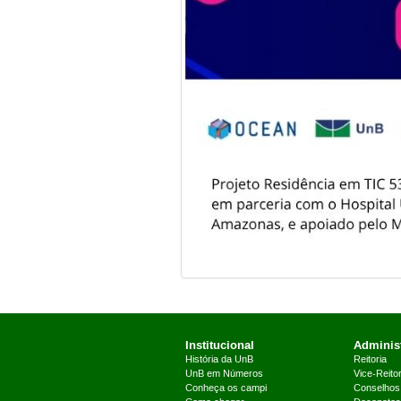
Institucional
Administ
História da UnB
Reitoria
UnB em Números
Vice-Reitor
Conheça os campi
Conselhos