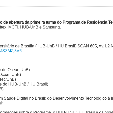
o de abertura da primeira turma do Programa de Residência Te
Softex, MCTI, HUB-UnB e Samsung.
ersitário de Brasília (HUB-UnB / HU Brasil) SGAN 605, Av. L2 N
RCJSZMZj5V6
r do Ocean UnB)
 Ocean UnB)
CTec/UnB)
te do HUB-UnB / HU Brasil)
B)
 em Saúde Digital no Brasil: do Desenvolvimento Tecnológico 
shi
formações sobre o Programa, o HUB-UnB / HU Brasil e os proj