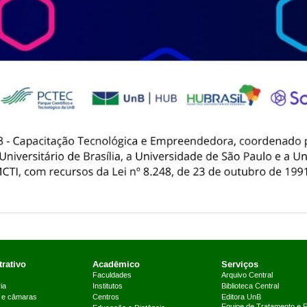
rativo
Acadêmico
Serviços
Faculdades
Arquivo Central
ia
Institutos
Biblioteca Central
 e câmaras
Centros
Editora UnB