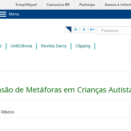
Simplifique!
Comunica BR
Participe
Acesso à infor
Menu
Sobre a UnB
Unidades acadêmicas
Pesquisar...
A-
A
A+
Estude na UnB
Graduação
Pós-Graduação
e
UnBCiência
Revista Darcy
Clipping
Administração
Servidor
são de Metáforas em Crianças Autist
 Ribeiro