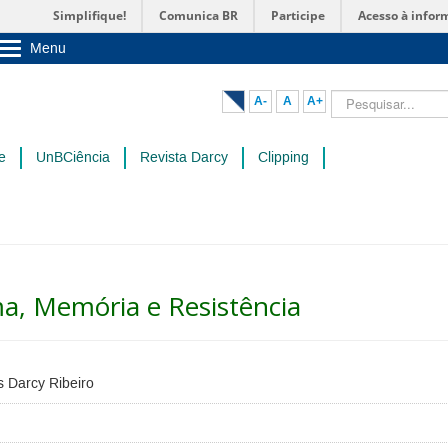
Simplifique!
Comunica BR
Participe
Acesso à infor
Menu
Sobre a UnB
Unidades acadêmicas
Pesquisar...
A-
A
A+
Estude na UnB
Graduação
Pós-Graduação
e
UnBCiência
Revista Darcy
Clipping
Administração
Servidor
a, Memória e Resistência
s Darcy Ribeiro