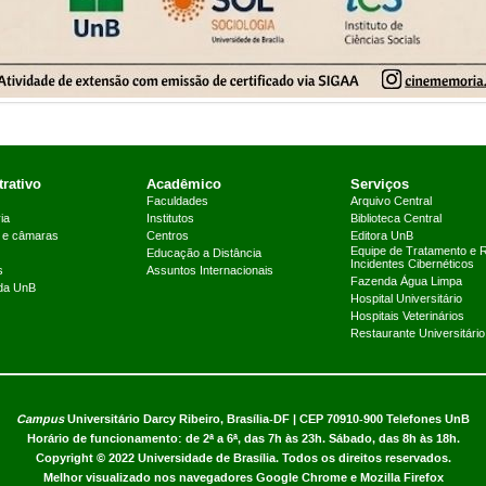
rativo
Acadêmico
Serviços
Faculdades
Arquivo Central
ia
Institutos
Biblioteca Central
 e câmaras
Centros
Editora UnB
Equipe de Tratamento e 
Educação a Distância
Incidentes Cibernéticos
s
Assuntos Internacionais
Fazenda Água Limpa
 da UnB
Hospital Universitário
Hospitais Veterinários
Restaurante Universitário
Campus
Universitário Darcy Ribeiro,
Brasília-DF | CEP 70910-900
Telefones UnB
Horário de funcionamento: de 2ª a 6ª, das 7h às 23h. Sábado, das 8h às 18h.
Copyright © 2022
Universidade de Brasília
.
Todos os direitos reservados.
Melhor visualizado nos navegadores Google Chrome e Mozilla Firefox