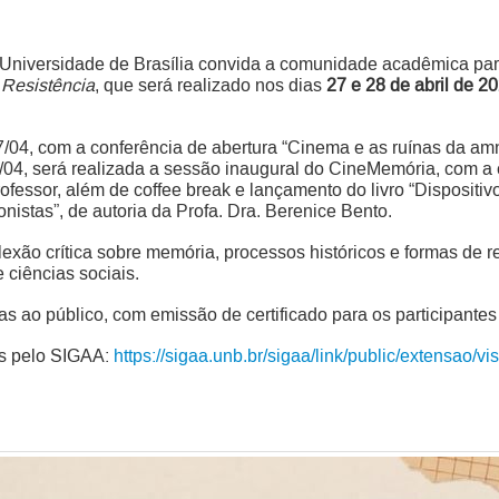
Universidade de Brasília convida a comunidade acadêmica para
Resistência
, que será realizado nos dias
27 e 28 de abril de 2
/04, com a conferência de abertura “Cinema e as ruínas da amnés
04, será realizada a sessão inaugural do CineMemória, com a 
essor, além de coffee break e lançamento do livro “Dispositivo
onistas”, de autoria da Profa. Dra. Berenice Bento.
ão crítica sobre memória, processos históricos e formas de resis
 ciências sociais.
as ao público, com emissão de certificado para os participantes 
as pelo SIGAA:
https://sigaa.unb.br/sigaa/link/public/extensao