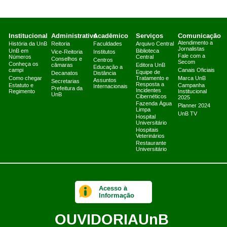
Institucional
Administrativo
Acadêmico
Serviços
Comunicação
Atendimento a
História da UnB
Reitoria
Faculdades
Arquivo Central
Jornalistas
UnB em
Biblioteca
Vice-Reitoria
Institutos
Fale com a
Números
Central
Conselhos e
Centros
Secom
Conheça os
câmaras
Editora UnB
Educação a
campi
Canais Oficiais
Equipe de
Decanatos
Distância
Como chegar
Tratamento e
Marca UnB
Assuntos
Secretarias
Resposta a
Estatuto e
Campanha
Internacionais
Prefeitura da
Incidentes
Regimento
Institucional
UnB
Cibernéticos
2025
Fazenda Água
Planner 2024
Limpa
UnB TV
Hospital
Universitário
Hospitais
Veterinários
Restaurante
Universitário
Acesso à
Informação
OUVIDORIA
UnB