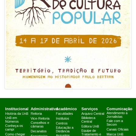
Institucional
Administrativo
Acadêmico
Serviços
Comunicação
Atendimento a
História da UnB
Reitoria
Faculdades
Arquivo Central
Jornalistas
UnB em
Biblioteca
Vice-Reitoria
Institutos
Fale com a
Números
Central
Conselhos e
Centros
Secom
Conheça os
câmaras
Editora UnB
Educação a
campi
Canais Oficiais
Equipe de
Decanatos
Distância
Como chegar
Tratamento e
Marca UnB
Assuntos