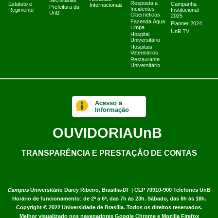
Secretarias
Resposta a
Estatuto e
Campanha
Internacionais
Prefeitura da
Incidentes
Regimento
Institucional
UnB
Cibernéticos
2025
Fazenda Água
Planner 2024
Limpa
UnB TV
Hospital
Universitário
Hospitais
Veterinários
Restaurante
Universitário
Acesso à
Informação
OUVIDORIA
UnB
TRANSPARÊNCIA E PRESTAÇÃO DE CONTAS
Campus
Universitário Darcy Ribeiro,
Brasília-DF | CEP 70910-900
Telefones UnB
Horário de funcionamento: de 2ª a 6ª, das 7h às 23h. Sábado, das 8h às 18h.
Copyright © 2022
Universidade de Brasília
.
Todos os direitos reservados.
Melhor visualizado nos navegadores Google Chrome e Mozilla Firefox