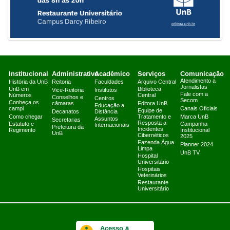
Institucional
Administrativo
Acadêmico
Serviços
Comunicação
Atendimento a
História da UnB
Reitoria
Faculdades
Arquivo Central
Jornalistas
UnB em
Biblioteca
Vice-Reitoria
Institutos
Fale com a
Números
Central
Conselhos e
Centros
Secom
Conheça os
câmaras
Editora UnB
Educação a
campi
Canais Oficiais
Equipe de
Decanatos
Distância
Como chegar
Tratamento e
Marca UnB
Assuntos
Secretarias
Resposta a
Estatuto e
Campanha
Internacionais
Prefeitura da
Incidentes
Regimento
Institucional
UnB
Cibernéticos
2025
Fazenda Água
Planner 2024
Limpa
UnB TV
Hospital
Universitário
Hospitais
Veterinários
Restaurante
Universitário
Acesso à