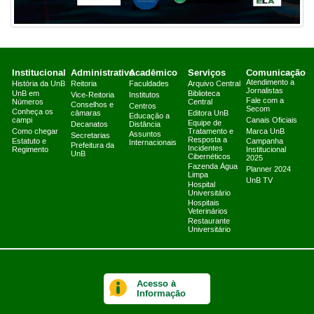
Institucional
Administrativo
Acadêmico
Serviços
Comunicação
Atendimento a
História da UnB
Reitoria
Faculdades
Arquivo Central
Jornalistas
UnB em
Biblioteca
Vice-Reitoria
Institutos
Fale com a
Números
Central
Conselhos e
Centros
Secom
Conheça os
câmaras
Editora UnB
Educação a
campi
Canais Oficiais
Equipe de
Decanatos
Distância
Como chegar
Tratamento e
Marca UnB
Assuntos
Secretarias
Resposta a
Estatuto e
Campanha
Internacionais
Prefeitura da
Incidentes
Regimento
Institucional
UnB
Cibernéticos
2025
Fazenda Água
Planner 2024
Limpa
UnB TV
Hospital
Universitário
Hospitais
Veterinários
Restaurante
Universitário
Acesso à
Informação