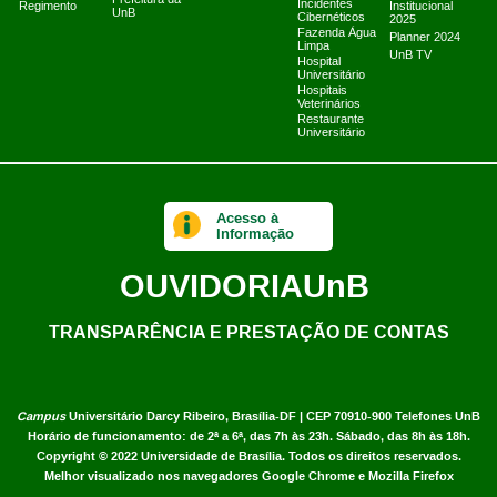
Prefeitura da
Incidentes
Regimento
Institucional
UnB
Cibernéticos
2025
Fazenda Água
Planner 2024
Limpa
UnB TV
Hospital
Universitário
Hospitais
Veterinários
Restaurante
Universitário
Acesso à
Informação
OUVIDORIA
UnB
TRANSPARÊNCIA E PRESTAÇÃO DE CONTAS
Campus
Universitário Darcy Ribeiro,
Brasília-DF | CEP 70910-900
Telefones UnB
Horário de funcionamento: de 2ª a 6ª, das 7h às 23h. Sábado, das 8h às 18h.
Copyright © 2022
Universidade de Brasília
.
Todos os direitos reservados.
Melhor visualizado nos navegadores Google Chrome e Mozilla Firefox