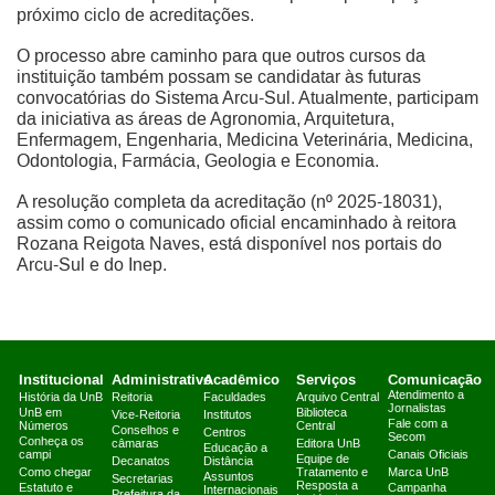
próximo ciclo de acreditações.
O processo abre caminho para que outros cursos da
instituição também possam se candidatar às futuras
convocatórias do Sistema Arcu-Sul. Atualmente, participam
da iniciativa as áreas de Agronomia, Arquitetura,
Enfermagem, Engenharia, Medicina Veterinária, Medicina,
Odontologia, Farmácia, Geologia e Economia.
A resolução completa da acreditação (nº 2025-18031),
assim como o comunicado oficial encaminhado à reitora
Rozana Reigota Naves, está disponível nos portais do
Arcu-Sul e do Inep.
Institucional
Administrativo
Acadêmico
Serviços
Comunicação
Atendimento a
História da UnB
Reitoria
Faculdades
Arquivo Central
Jornalistas
UnB em
Biblioteca
Vice-Reitoria
Institutos
Fale com a
Números
Central
Conselhos e
Centros
Secom
Conheça os
câmaras
Editora UnB
Educação a
campi
Canais Oficiais
Equipe de
Decanatos
Distância
Como chegar
Tratamento e
Marca UnB
Assuntos
Secretarias
Resposta a
Estatuto e
Campanha
Internacionais