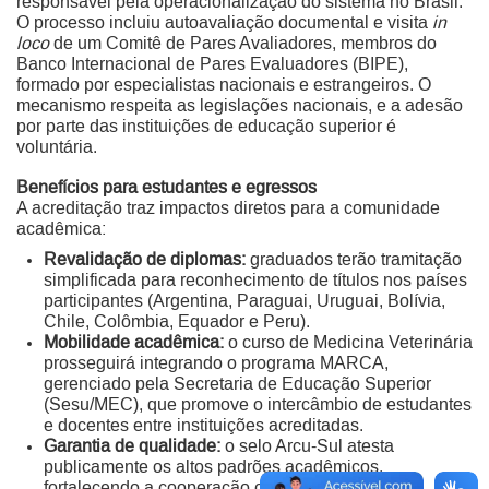
responsável pela operacionalização do sistema no Brasil.
O processo incluiu autoavaliação documental e visita
in
loco
de um Comitê de Pares Avaliadores, membros do
Banco Internacional de Pares Evaluadores (BIPE),
formado por especialistas nacionais e estrangeiros. O
mecanismo respeita as legislações nacionais, e a adesão
por parte das instituições de educação superior é
voluntária.
Benefícios para estudantes e egressos
A acreditação traz impactos diretos para a comunidade
acadêmica:
Revalidação de diplomas:
graduados terão tramitação
simplificada para reconhecimento de títulos nos países
participantes (Argentina, Paraguai, Uruguai, Bolívia,
Chile, Colômbia, Equador e Peru).
Mobilidade acadêmica:
o curso de Medicina Veterinária
prosseguirá integrando o programa MARCA,
gerenciado pela Secretaria de Educação Superior
(Sesu/MEC), que promove o intercâmbio de estudantes
e docentes entre instituições acreditadas.
Garantia de qualidade:
o selo Arcu-Sul atesta
publicamente os altos padrões acadêmicos,
fortalecendo a cooperação científica regional.