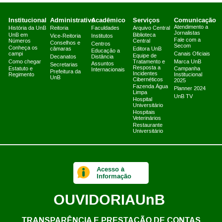
Institucional
Administrativo
Acadêmico
Serviços
Comunicação
Atendimento a
História da UnB
Reitoria
Faculdades
Arquivo Central
Jornalistas
UnB em
Biblioteca
Vice-Reitoria
Institutos
Fale com a
Números
Central
Conselhos e
Centros
Secom
Conheça os
câmaras
Editora UnB
Educação a
campi
Canais Oficiais
Equipe de
Decanatos
Distância
Como chegar
Tratamento e
Marca UnB
Assuntos
Secretarias
Resposta a
Estatuto e
Campanha
Internacionais
Prefeitura da
Incidentes
Regimento
Institucional
UnB
Cibernéticos
2025
Fazenda Água
Planner 2024
Limpa
UnB TV
Hospital
Universitário
Hospitais
Veterinários
Restaurante
Universitário
Acesso à
Informação
OUVIDORIA
UnB
TRANSPARÊNCIA E PRESTAÇÃO DE CONTAS