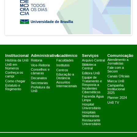
Institucional
Administrativo
Acadêmico
Serviços
Comunicação
Atendimento a
História da UnB
Reitoria
Faculdades
Arquivo Central
Jornalistas
UnB em
Biblioteca
Vice-Reitoria
Institutos
Fale com a
Números
Central
Conselhos e
Centros
Secom
Conheça os
câmaras
Editora UnB
Educação a
campi
Canais Oficiais
Equipe de
Decanatos
Distância
Como chegar
Tratamento e
Marca UnB
Assuntos
Secretarias
Resposta a
Estatuto e
Campanha
Internacionais
Prefeitura da
Incidentes
Regimento
Institucional
UnB
Cibernéticos
2025
Fazenda Água
Planner 2024
Limpa
UnB TV
Hospital
Universitário
Hospitais
Veterinários
Restaurante
Universitário