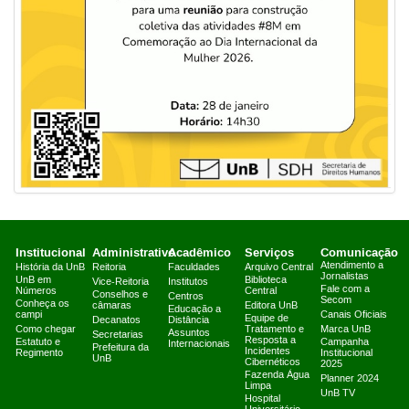
Institucional
Administrativo
Acadêmico
Serviços
Comunicação
Atendimento a
História da UnB
Reitoria
Faculdades
Arquivo Central
Jornalistas
UnB em
Biblioteca
Vice-Reitoria
Institutos
Fale com a
Números
Central
Conselhos e
Centros
Secom
Conheça os
câmaras
Editora UnB
Educação a
campi
Canais Oficiais
Equipe de
Decanatos
Distância
Como chegar
Tratamento e
Marca UnB
Assuntos
Secretarias
Resposta a
Estatuto e
Campanha
Internacionais
Prefeitura da
Incidentes
Regimento
Institucional
UnB
Cibernéticos
2025
Fazenda Água
Planner 2024
Limpa
UnB TV
Hospital