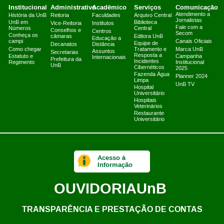
Institucional
Administrativo
Acadêmico
Serviços
Comunicação
Atendimento a
História da UnB
Reitoria
Faculdades
Arquivo Central
Jornalistas
UnB em
Biblioteca
Vice-Reitoria
Institutos
Fale com a
Números
Central
Conselhos e
Centros
Secom
Conheça os
câmaras
Editora UnB
Educação a
campi
Canais Oficiais
Equipe de
Decanatos
Distância
Como chegar
Tratamento e
Marca UnB
Assuntos
Secretarias
Resposta a
Estatuto e
Campanha
Internacionais
Prefeitura da
Incidentes
Regimento
Institucional
UnB
Cibernéticos
2025
Fazenda Água
Planner 2024
Limpa
UnB TV
Hospital
Universitário
Hospitais
Veterinários
Restaurante
Universitário
Acesso à
Informação
OUVIDORIA
UnB
TRANSPARÊNCIA E PRESTAÇÃO DE CONTAS