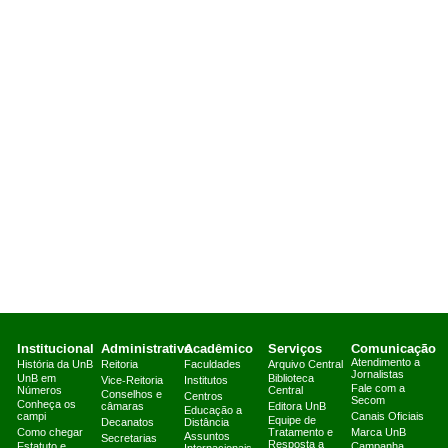
Institucional
Administrativo
Acadêmico
Serviços
Comunicação
Atendimento a
História da UnB
Reitoria
Faculdades
Arquivo Central
Jornalistas
UnB em
Biblioteca
Vice-Reitoria
Institutos
Fale com a
Números
Central
Conselhos e
Centros
Secom
Conheça os
câmaras
Editora UnB
Educação a
campi
Canais Oficiais
Equipe de
Decanatos
Distância
Como chegar
Tratamento e
Marca UnB
Assuntos
Secretarias
Resposta a
Estatuto e
Campanha