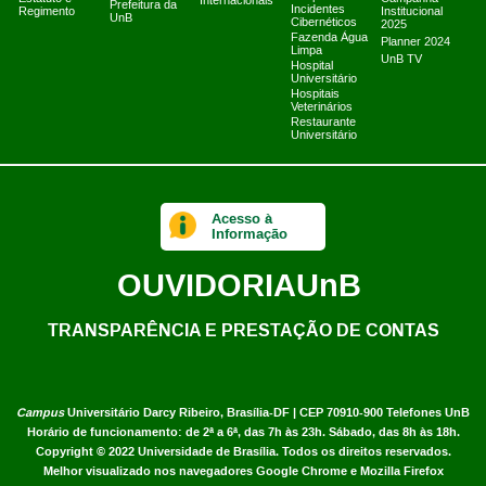
Internacionais
Prefeitura da
Incidentes
Regimento
Institucional
UnB
Cibernéticos
2025
Fazenda Água
Planner 2024
Limpa
UnB TV
Hospital
Universitário
Hospitais
Veterinários
Restaurante
Universitário
Acesso à
Informação
OUVIDORIA
UnB
TRANSPARÊNCIA E PRESTAÇÃO DE CONTAS
Campus
Universitário Darcy Ribeiro,
Brasília-DF | CEP 70910-900
Telefones UnB
Horário de funcionamento: de 2ª a 6ª, das 7h às 23h. Sábado, das 8h às 18h.
Copyright © 2022
Universidade de Brasília
.
Todos os direitos reservados.
Melhor visualizado nos navegadores Google Chrome e Mozilla Firefox