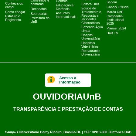
Conselhos e
Centros
Secom
Conheça os
câmaras
Editora UnB
Educação a
campi
Canais Oficiais
Equipe de
Decanatos
Distância
Como chegar
Tratamento e
Marca UnB
Assuntos
Secretarias
Resposta a
Estatuto e
Campanha
Internacionais
Prefeitura da
Incidentes
Regimento
Institucional
UnB
Cibernéticos
2025
Fazenda Água
Planner 2024
Limpa
UnB TV
Hospital
Universitário
Hospitais
Veterinários
Restaurante
Universitário
Acesso à
Informação
OUVIDORIA
UnB
TRANSPARÊNCIA E PRESTAÇÃO DE CONTAS
Campus
Universitário Darcy Ribeiro,
Brasília-DF | CEP 70910-900
Telefones UnB