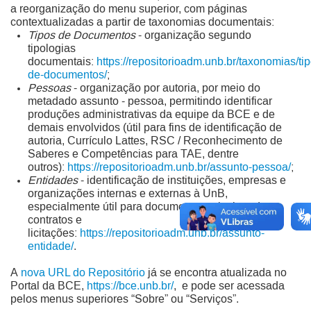
a reorganização do menu superior, com páginas
contextualizadas a partir de taxonomias documentais:
Tipos de Documentos
- organização segundo
tipologias
documentais:
https://repositorioadm.unb.br/taxonomias/tip
de-documentos/
;
Pessoas
- organização por autoria, por meio do
metadado assunto - pessoa, permitindo identificar
produções administrativas da equipe da BCE e de
demais envolvidos (útil para fins de identificação de
autoria, Currículo Lattes, RSC / Reconhecimento de
Saberes e Competências para TAE, dentre
outros):
https://repositorioadm.unb.br/assunto-pessoa/
;
Entidades
- identificação de instituições, empresas e
organizações internas e externas à UnB,
especialmente útil para documentos relacionados a
contratos e
licitações:
https://repositorioadm.unb.br/assunto-
entidade/
.
A
nova URL do Repositório
já se encontra atualizada no
Portal da BCE,
https://bce.unb.br/
, e pode ser acessada
pelos menus superiores “Sobre” ou “Serviços”.