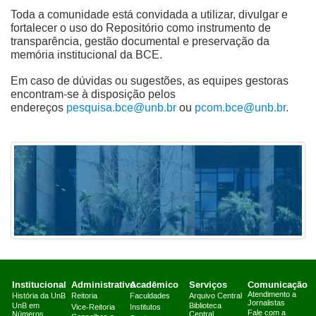
Toda a comunidade está convidada a utilizar, divulgar e
fortalecer o uso do Repositório como instrumento de
transparência, gestão documental e preservação da
memória institucional da BCE.
Em caso de dúvidas ou sugestões, as equipes gestoras
encontram-se à disposição pelos
endereços
pesquisa.bce@unb.br
ou
pcom.bce@unb.br
.
Institucional
Administrativo
Acadêmico
Serviços
Comunicação
Atendimento a
História da UnB
Reitoria
Faculdades
Arquivo Central
Jornalistas
UnB em
Biblioteca
Vice-Reitoria
Institutos
Fale com a
Números
Central