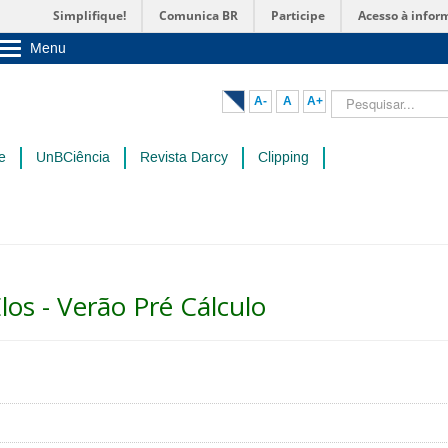
Simplifique!
Comunica BR
Participe
Acesso à infor
Menu
Sobre a UnB
Unidades acadêmicas
Pesquisar...
A-
A
A+
Estude na UnB
Graduação
Pós-Graduação
e
UnBCiência
Revista Darcy
Clipping
Administração
Servidor
os - Verão Pré Cálculo