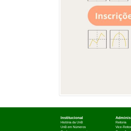
Institucional
Administ
História da UnB
Reitoria
UnB em Números
Vice-Reitor