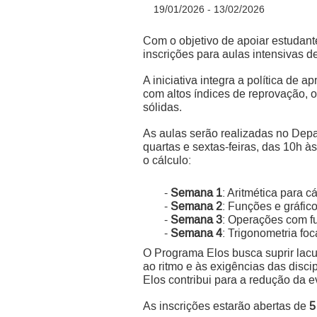
19/01/2026 - 13/02/2026
Com o objetivo de apoiar estudant
inscrições para aulas intensivas d
A iniciativa integra a política de
com altos índices de reprovação, 
sólidas.
As aulas serão realizadas no Dep
quartas e sextas-feiras, das 10h 
o cálculo:
-
Semana 1
: Aritmética para c
-
Semana 2
: Funções e gráfico
-
Semana 3
: Operações com fu
-
Semana 4
: Trigonometria fo
O Programa Elos busca suprir lac
ao ritmo e às exigências das disci
Elos contribui para a redução da 
As inscrições estarão abertas de
5