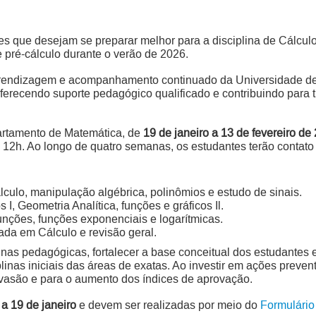
es que desejam se preparar melhor para a disciplina de Cálculo
e pré-cálculo durante o verão de 2026.
 aprendizagem e acompanhamento continuado da Universidade de B
oferecendo suporte pedagógico qualificado e contribuindo para 
artamento de Matemática, de
19 de janeiro a 13 de fevereiro de
às 12h. Ao longo de quatro semanas, os estudantes terão conta
álculo, manipulação algébrica, polinômios e estudo de sinais.
s I, Geometria Analítica, funções e gráficos Il.
nções, funções exponenciais e logarítmicas.
cada em Cálculo e revisão geral.
unas pedagógicas, fortalecer a base conceitual dos estudante
plinas iniciais das áreas de exatas. Ao investir em ações preve
evasão e para o aumento dos índices de aprovação.
 a 19 de janeiro
e devem ser realizadas por meio do
Formulário