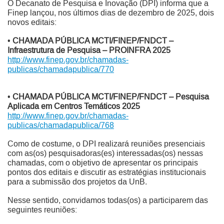
O Decanato de Pesquisa e Inovação (DPI) informa que a
Finep lançou, nos últimos dias de dezembro de 2025, dois
novos editais:
•
CHAMADA PÚBLICA MCTI/FINEP/FNDCT –
Infraestrutura de Pesquisa – PROINFRA 2025
http://www.finep.gov.br/chamadas-
publicas/chamadapublica/770
•
CHAMADA PÚBLICA MCTI/FINEP/FNDCT – Pesquisa
Aplicada em Centros Temáticos 2025
http://www.finep.gov.br/chamadas-
publicas/chamadapublica/768
Como de costume, o DPI realizará reuniões presenciais
com as(os) pesquisadoras(es) interessadas(os) nessas
chamadas, com o objetivo de apresentar os principais
pontos dos editais e discutir as estratégias institucionais
para a submissão dos projetos da UnB.
Nesse sentido, convidamos todas(os) a participarem das
seguintes reuniões: