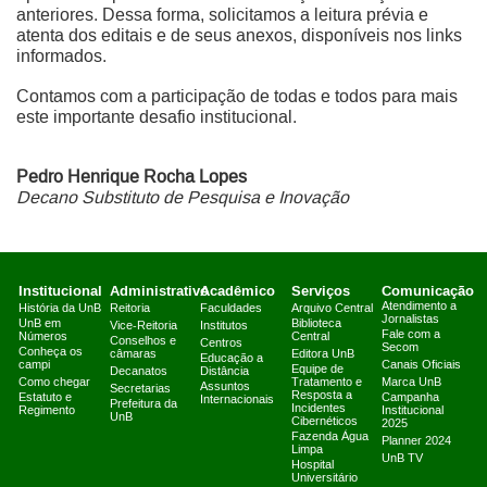
anteriores. Dessa forma, solicitamos a leitura prévia e
atenta dos editais e de seus anexos, disponíveis nos links
informados.
Contamos com a participação de todas e todos para mais
este importante desafio institucional.
Pedro Henrique Rocha Lopes
Decano Substituto de Pesquisa e Inovação
Institucional
Administrativo
Acadêmico
Serviços
Comunicação
Atendimento a
História da UnB
Reitoria
Faculdades
Arquivo Central
Jornalistas
UnB em
Biblioteca
Vice-Reitoria
Institutos
Fale com a
Números
Central
Conselhos e
Centros
Secom
Conheça os
câmaras
Editora UnB
Educação a
campi
Canais Oficiais
Equipe de
Decanatos
Distância
Como chegar
Tratamento e
Marca UnB
Assuntos
Secretarias
Resposta a
Estatuto e
Campanha
Internacionais
Prefeitura da
Incidentes
Regimento
Institucional
UnB
Cibernéticos
2025
Fazenda Água
Planner 2024
Limpa
UnB TV
Hospital
Universitário