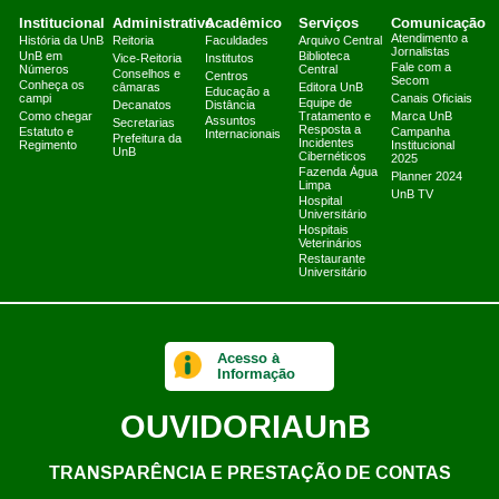
Institucional
Administrativo
Acadêmico
Serviços
Comunicação
Atendimento a
História da UnB
Reitoria
Faculdades
Arquivo Central
Jornalistas
UnB em
Biblioteca
Vice-Reitoria
Institutos
Fale com a
Números
Central
Conselhos e
Centros
Secom
Conheça os
câmaras
Editora UnB
Educação a
campi
Canais Oficiais
Equipe de
Decanatos
Distância
Como chegar
Tratamento e
Marca UnB
Assuntos
Secretarias
Resposta a
Estatuto e
Campanha
Internacionais
Prefeitura da
Incidentes
Regimento
Institucional
UnB
Cibernéticos
2025
Fazenda Água
Planner 2024
Limpa
UnB TV
Hospital
Universitário
Hospitais
Veterinários
Restaurante
Universitário
Acesso à
Informação
OUVIDORIA
UnB
TRANSPARÊNCIA E PRESTAÇÃO DE CONTAS