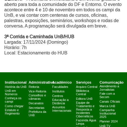
aberto para toda a comunidade do DF e Entorno. O evento
acontece entre 4 e 10 de novembro em todos os campi da
UnB, e vai contar com centenas de cursos, oficinas,
palestras, exposições, seminários, workshops e rodas de
conversa. A programação será divulgada em breve.
3ª Corrida e Caminhada UnB/HUB
Largada: 17/11/2024 (Domingo)
Horário: 7h
Local: Estacionamento do HUB
Institucional
Administrativo
Acadêmico
Serviços
Comunicação
Atendimento a
História da UnB
Reitoria
Faculdades
Arquivo Central
Jornalistas
UnB em
Biblioteca
Vice-Reitoria
Institutos
Fale com a
Números
Central
Conselhos e
Centros
Secom
Conheça os
câmaras
Editora UnB
Educação a
campi
Canais Oficiais
Equipe de
Decanatos
Distância
Como chegar
Tratamento e
Marca UnB
Assuntos
Secretarias
Resposta a
Estatuto e
Campanha
Internacionais
Prefeitura da
Incidentes
Regimento
Institucional
UnB
Cibernéticos
2025
Fazenda Água
Planner 2024
Limpa
UnB TV