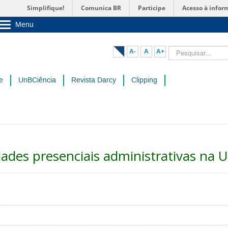
Simplifique!
Comunica BR
Participe
Acesso à infor
Menu
Sobre a UnB
Unidades acadêmicas
Pesquisar...
A-
A
A+
Estude na UnB
Graduação
Pós-Graduação
e
UnBCiência
Revista Darcy
Clipping
Administração
Servidor
dades presenciais administrativas na 