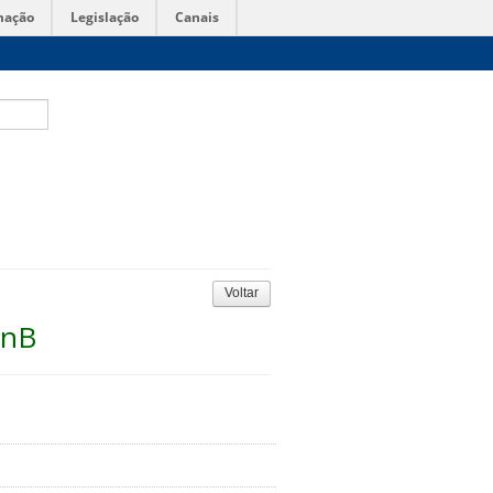
mação
Legislação
Canais
Voltar
UnB