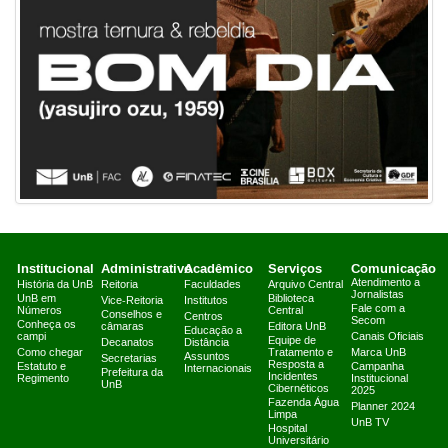
Institucional
Administrativo
Acadêmico
Serviços
Comunicação
Atendimento a
História da UnB
Reitoria
Faculdades
Arquivo Central
Jornalistas
UnB em
Biblioteca
Vice-Reitoria
Institutos
Fale com a
Números
Central
Conselhos e
Centros
Secom
Conheça os
câmaras
Editora UnB
Educação a
campi
Canais Oficiais
Equipe de
Decanatos
Distância
Como chegar
Tratamento e
Marca UnB
Assuntos
Secretarias
Resposta a
Estatuto e
Campanha
Internacionais
Prefeitura da
Incidentes
Regimento
Institucional
UnB
Cibernéticos
2025
Fazenda Água
Planner 2024
Limpa
UnB TV
Hospital
Universitário