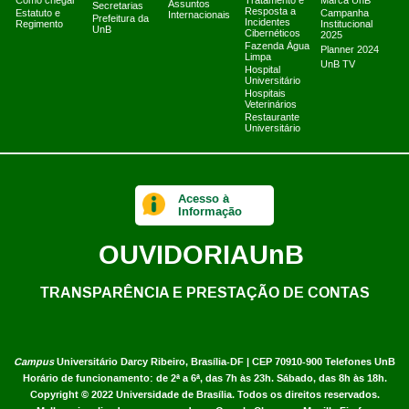
Como chegar
Tratamento e
Marca UnB
Assuntos
Secretarias
Resposta a
Estatuto e
Campanha
Internacionais
Prefeitura da
Incidentes
Regimento
Institucional
UnB
Cibernéticos
2025
Fazenda Água
Planner 2024
Limpa
UnB TV
Hospital
Universitário
Hospitais
Veterinários
Restaurante
Universitário
Acesso à
Informação
OUVIDORIA
UnB
TRANSPARÊNCIA E PRESTAÇÃO DE CONTAS
Campus
Universitário Darcy Ribeiro,
Brasília-DF | CEP 70910-900
Telefones UnB
Horário de funcionamento: de 2ª a 6ª, das 7h às 23h. Sábado, das 8h às 18h.
Copyright © 2022
Universidade de Brasília
.
Todos os direitos reservados.