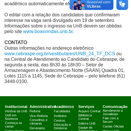
acadêmico automaticamente efetivado.
O edital com a relação dos candidatos que confirmaram
interesse na vaga será divulgado em 19 de setembro.
Informações sobre o ingresso na UnB devem ser obtidas
pelo site
www.boasvindas.unb.br
.
CONTATO
Outras informações no endereço eletrônico
www.cebraspe.org.br/vestibulares/UNB_24_TF_DCS
ou
na Central de Atendimento ao Candidato do Cebraspe, de
segunda a sexta, das 8h30 às 18h30 – Setor de
Armazenagem e Abastecimento Norte (SAAN) Quadra 01,
Lotes 1115 a 1145, Sede do Cebraspe – pelo telefone (61)
3448-0100.
Institucional
Administrativo
Acadêmico
Serviços
Comunicação
Atendimento a
História da UnB
Reitoria
Faculdades
Arquivo Central
Jornalistas
UnB em
Biblioteca
Vice-Reitoria
Institutos
Fale com a
Números
Central
Conselhos e
Centros
Secom
Conheça os
câmaras
Editora UnB
Educação a
campi
Canais Oficiais
Equipe de
Decanatos
Distância