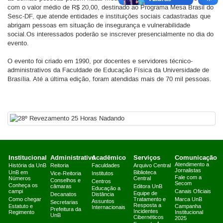
com o valor médio de R$ 20,00, destinado ao Programa Mesa Brasil do
Sesc-DF, que atende entidades e instituições sociais cadastradas que
abrigam pessoas em situação de insegurança e vulnerabilidade
social.Os interessados poderão se inscrever presencialmente no dia do
evento.
O evento foi criado em 1990, por docentes e servidores técnico-
administrativos da Faculdade de Educação Física da Universidade de
Brasília. Até a última edição, foram atendidas mais de 70 mil pessoas.
Institucional
Administrativo
Acadêmico
Serviços
Comunicação
Atendimento a
História da UnB
Reitoria
Faculdades
Arquivo Central
Jornalistas
UnB em
Biblioteca
Vice-Reitoria
Institutos
Fale com a
Números
Central
Conselhos e
Centros
Secom
Conheça os
câmaras
Editora UnB
Educação a
campi
Canais Oficiais
Equipe de
Decanatos
Distância
Como chegar
Tratamento e
Marca UnB
Assuntos
Secretarias
Resposta a
Estatuto e
Campanha
Internacionais
Prefeitura da
Incidentes
Regimento
Institucional
UnB
Cibernéticos
2025