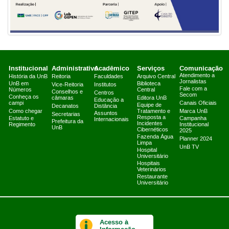
Institucional
Administrativo
Acadêmico
Serviços
Comunicação
Atendimento a
História da UnB
Reitoria
Faculdades
Arquivo Central
Jornalistas
UnB em
Biblioteca
Vice-Reitoria
Institutos
Fale com a
Números
Central
Conselhos e
Centros
Secom
Conheça os
câmaras
Editora UnB
Educação a
campi
Canais Oficiais
Equipe de
Decanatos
Distância
Como chegar
Tratamento e
Marca UnB
Assuntos
Secretarias
Resposta a
Estatuto e
Campanha
Internacionais
Prefeitura da
Incidentes
Regimento
Institucional
UnB
Cibernéticos
2025
Fazenda Água
Planner 2024
Limpa
UnB TV
Hospital
Universitário
Hospitais
Veterinários
Restaurante
Universitário
Acesso à