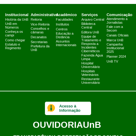
Institucional
Administrativo
Acadêmico
Serviços
Comunicação
Atendimento a
História da UnB
Reitoria
Faculdades
Arquivo Central
Jornalistas
UnB em
Biblioteca
Vice-Reitoria
Institutos
Fale com a
Números
Central
Conselhos e
Centros
Secom
Conheça os
câmaras
Editora UnB
Educação a
campi
Canais Oficiais
Equipe de
Decanatos
Distância
Como chegar
Tratamento e
Marca UnB
Assuntos
Secretarias
Resposta a
Estatuto e
Campanha
Internacionais
Prefeitura da
Incidentes
Regimento
Institucional
UnB
Cibernéticos
2025
Fazenda Água
Planner 2024
Limpa
UnB TV
Hospital
Universitário
Hospitais
Veterinários
Restaurante
Universitário
Acesso à
Informação
OUVIDORIA
UnB