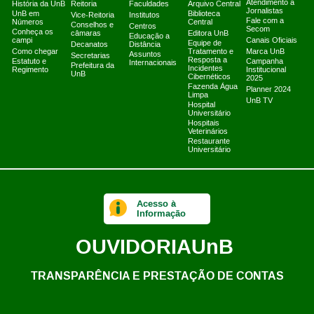
Atendimento a
História da UnB
Reitoria
Faculdades
Arquivo Central
Jornalistas
UnB em
Biblioteca
Vice-Reitoria
Institutos
Fale com a
Números
Central
Conselhos e
Centros
Secom
Conheça os
câmaras
Editora UnB
Educação a
campi
Canais Oficiais
Equipe de
Decanatos
Distância
Como chegar
Tratamento e
Marca UnB
Assuntos
Secretarias
Resposta a
Estatuto e
Campanha
Internacionais
Prefeitura da
Incidentes
Regimento
Institucional
UnB
Cibernéticos
2025
Fazenda Água
Planner 2024
Limpa
UnB TV
Hospital
Universitário
Hospitais
Veterinários
Restaurante
Universitário
Acesso à
Informação
OUVIDORIA
UnB
TRANSPARÊNCIA E PRESTAÇÃO DE CONTAS