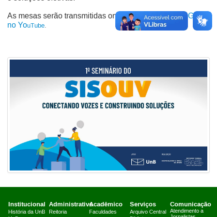
As mesas serão transmitidas on-line pelo
canal da CGU
no Yo
uTube
.
Institucional
Administrativo
Acadêmico
Serviços
Comunicação
Atendimento a
História da UnB
Reitoria
Faculdades
Arquivo Central