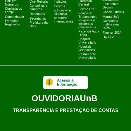
Jornalistas
UnB em
Biblioteca
Vice-Reitoria
Institutos
Fale com a
Números
Central
Conselhos e
Centros
Secom
Conheça os
câmaras
Editora UnB
Educação a
campi
Canais Oficiais
Equipe de
Decanatos
Distância
Como chegar
Tratamento e
Marca UnB
Assuntos
Secretarias
Resposta a
Estatuto e
Campanha
Internacionais
Prefeitura da
Incidentes
Regimento
Institucional
UnB
Cibernéticos
2025
Fazenda Água
Planner 2024
Limpa
UnB TV
Hospital
Universitário
Hospitais
Veterinários
Restaurante
Universitário
Acesso à
Informação
OUVIDORIA
UnB
TRANSPARÊNCIA E PRESTAÇÃO DE CONTAS