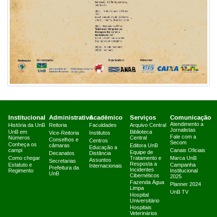
Institucional
Administrativo
Acadêmico
Serviços
Comunicação
Atendimento a
História da UnB
Reitoria
Faculdades
Arquivo Central
Jornalistas
UnB em
Biblioteca
Vice-Reitoria
Institutos
Fale com a
Números
Central
Conselhos e
Centros
Secom
Conheça os
câmaras
Editora UnB
Educação a
campi
Canais Oficiais
Equipe de
Decanatos
Distância
Como chegar
Tratamento e
Marca UnB
Assuntos
Secretarias
Resposta a
Estatuto e
Campanha
Internacionais
Prefeitura da
Incidentes
Regimento
Institucional
UnB
Cibernéticos
2025
Fazenda Água
Planner 2024
Limpa
UnB TV
Hospital
Universitário
Hospitais
Veterinários