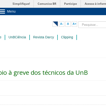
Simplifique!
Comunica BR
Participe
Acesso à infor
Menu
Sobre a UnB
Unidades acadêmicas
Pesquisar...
A-
A
A+
Estude na UnB
Graduação
Pós-Graduação
e
UnBCiência
Revista Darcy
Clipping
Administração
Servidor
o à greve dos técnicos da UnB