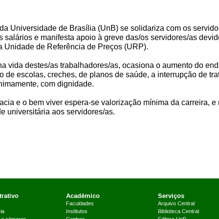
a Universidade de Brasília (UnB) se solidariza com os servido
s salários e manifesta apoio à greve das/os servidores/as devi
da Unidade de Referência de Preços (URP).
 na vida destes/as trabalhadores/as, ocasiona o aumento do e
o de escolas, creches, de planos de saúde, a interrupção de t
inimamente, com dignidade.
ia e o bem viver espera-se valorização mínima da carreira, e n
universitária aos servidores/as.
rativo
Acadêmico
Serviços
Faculdades
Arquivo Central
ia
Institutos
Biblioteca Central