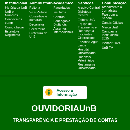
Institucional
Administrativo
Acadêmico
Serviços
Comunicação
Atendimento a
História da UnB
Reitoria
Faculdades
Arquivo Central
Jornalistas
UnB em
Biblioteca
Vice-Reitoria
Institutos
Fale com a
Números
Central
Conselhos e
Centros
Secom
Conheça os
câmaras
Editora UnB
Educação a
campi
Canais Oficiais
Equipe de
Decanatos
Distância
Como chegar
Tratamento e
Marca UnB
Assuntos
Secretarias
Resposta a
Estatuto e
Campanha
Internacionais
Prefeitura da
Incidentes
Regimento
Institucional
UnB
Cibernéticos
2025
Fazenda Água
Planner 2024
Limpa
UnB TV
Hospital
Universitário
Hospitais
Veterinários
Restaurante
Universitário
Acesso à
Informação
OUVIDORIA
UnB
TRANSPARÊNCIA E PRESTAÇÃO DE CONTAS