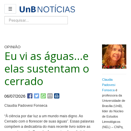
☰
Pesquisar...
OPINIÃO
Eu vi as águas...e
elas sustentam o
cerrado
Claudia
Padovesi
Fonseca
é
professora da
06/07/2026
Universidade de
Claudia Padovesi Fonseca
Brasília (UnB),
líder do Núcleo
“À ciência por dar luz a um mundo mais digno. Ao
de Estudos
Cerrado com o florescer de suas águas”. Essas palavras
Limnológicos
compõem a dedicatória do mais recente livro sobre as
(NEL) – CNPq,