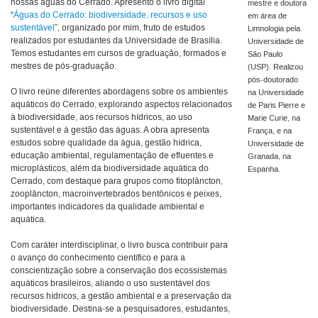
nossas águas do Cerrado. Apresento o livro digital
mestre e doutora
“
Águas do Cerrado: biodiversidade, recursos e uso
em área de
sustentável
”, organizado por mim, fruto de estudos
Limnologia pela
realizados por estudantes da Universidade de Brasília.
Universidade de
Temos estudantes em cursos de graduação, formados e
São Paulo
mestres de pós-graduação.
(USP). Realizou
pós-doutorado
O livro reúne diferentes abordagens sobre os ambientes
na Universidade
aquáticos do Cerrado, explorando aspectos relacionados
de Paris Pierre e
à biodiversidade, aos recursos hídricos, ao uso
Marie Curie, na
sustentável e à gestão das águas. A obra apresenta
França, e na
estudos sobre qualidade da água, gestão hídrica,
Universidade de
educação ambiental, regulamentação de efluentes e
Granada, na
microplásticos, além da biodiversidade aquática do
Espanha.
Cerrado, com destaque para grupos como fitoplâncton,
zooplâncton, macroinvertebrados bentônicos e peixes,
importantes indicadores da qualidade ambiental e
aquática.
Com caráter interdisciplinar, o livro busca contribuir para
o avanço do conhecimento científico e para a
conscientização sobre a conservação dos ecossistemas
aquáticos brasileiros, aliando o uso sustentável dos
recursos hídricos, a gestão ambiental e a preservação da
biodiversidade. Destina-se a pesquisadores, estudantes,