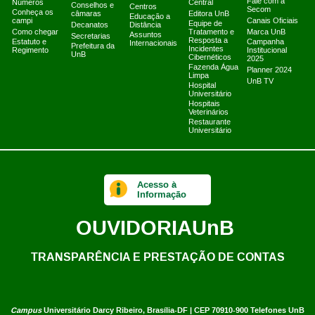
Fale com a
Números
Central
Conselhos e
Centros
Secom
Conheça os
câmaras
Editora UnB
Educação a
campi
Canais Oficiais
Equipe de
Decanatos
Distância
Como chegar
Tratamento e
Marca UnB
Assuntos
Secretarias
Resposta a
Estatuto e
Campanha
Internacionais
Prefeitura da
Incidentes
Regimento
Institucional
UnB
Cibernéticos
2025
Fazenda Água
Planner 2024
Limpa
UnB TV
Hospital
Universitário
Hospitais
Veterinários
Restaurante
Universitário
Acesso à
Informação
OUVIDORIA
UnB
TRANSPARÊNCIA E PRESTAÇÃO DE CONTAS
Campus
Universitário Darcy Ribeiro,
Brasília-DF | CEP 70910-900
Telefones UnB