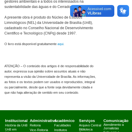
gestores ambientais e a todos os interessados na
sustentabilidade das águas e do Cerrado.
A presente obra é produto do Núcleo de Estudos
Limnológicos (NEL) da Universidade de Brasília (UnB),
cadastrado no Conselho Nacional de Desenvolvimento
Científico e Tecnológico (CNPq) desde 1997.
O livro está disponível gratuitamente
aqui
.
ATENÇÃO – O conteúdo dos artigos é de responsabilidade do
autor, expressa sua opinião sobre assuntos atuais e não
representa a visão da Universidade de Brasília. As informações,
as fotos e os textos podem ser usados e reproduzidos, integral
ou parcialmente, desde que a fonte seja devidamente citada e
que não haja alteração de sentido em seu conteúdo.
Institucional
Administrativo
Acadêmico
Serviços
Comunicação
Atendimento a
História da UnB
Reitoria
Faculdades
Arquivo Central
Jornalistas
UnB em
Biblioteca
Vice-Reitoria
Institutos