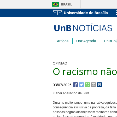
BRASIL
Artigos
UnBAgenda
UnBHoj
OPINIÃO
O racismo não
03/07/2026
Kleber Aparecido da Silva
Durante muito tempo, uma narrativa equivocad
consequência exclusiva da pobreza, da falta
pessoas negras alcançassem melhores condiçõ
raciais fossem superadas. A realidade, entre