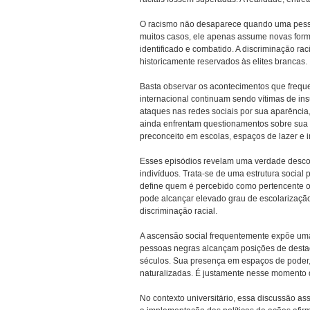
O racismo não desaparece quando uma pessoa 
muitos casos, ele apenas assume novas formas.
identificado e combatido. A discriminação 
historicamente reservados às elites brancas.
Basta observar os acontecimentos que freq
internacional continuam sendo vítimas de ins
ataques nas redes sociais por sua aparência
ainda enfrentam questionamentos sobre sua
preconceito em escolas, espaços de lazer e in
Esses episódios revelam uma verdade descon
indivíduos. Trata-se de uma estrutura social 
define quem é percebido como pertencente o
pode alcançar elevado grau de escolarização,
discriminação racial.
A ascensão social frequentemente expõe uma
pessoas negras alcançam posições de destaqu
séculos. Sua presença em espaços de poder, l
naturalizadas. É justamente nesse momento q
No contexto universitário, essa discussão as