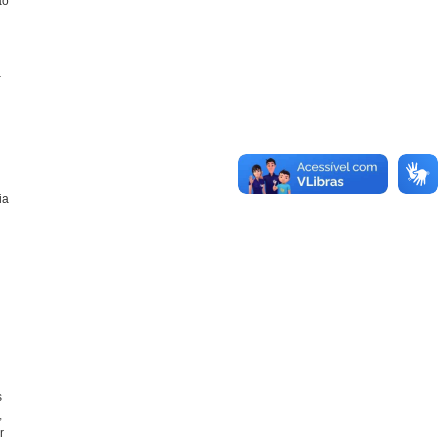
ão
a
ia
s
,
r