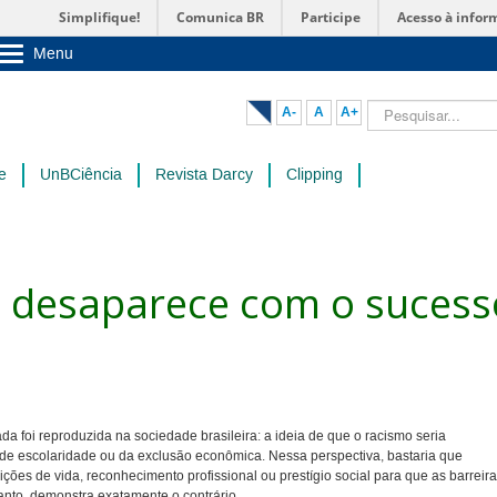
Simplifique!
Comunica BR
Participe
Acesso à infor
Menu
Sobre a UnB
Unidades acadêmicas
Pesquisar...
A-
A
A+
Estude na UnB
Graduação
Pós-Graduação
e
UnBCiência
Revista Darcy
Clipping
Administração
Servidor
 desaparece com o sucess
a foi reproduzida na sociedade brasileira: a ideia de que o racismo seria
 de escolaridade ou da exclusão econômica. Nessa perspectiva, bastaria que
es de vida, reconhecimento profissional ou prestígio social para que as barreir
tanto, demonstra exatamente o contrário.