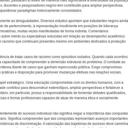
ativas, passaram a refletir de maneira mais significativa a diversidade da populaç
es, docentes e pesquisadores negros tem contribuído para ampliar perspectivas,
questionar paradigmas historicamente consolidados.
icamente as desigualdades. Diversos estudos apontam que estudantes negros aind
to de pertencimento, à representação insuficiente em posições de liderança
iminatórias, muitas vezes manifestadas de forma indireta. Comentários
s sobre mérito ou expectativas reduzidas em relação ao desempenho acadêmico
do racismo que continuam presentes mesmo em ambientes dedicados à produção
dência de tratar casos de racismo como episódios isolados. Quando cada ocorrênc
a capacidade de compreender a dimensão estrutural do problema. O combate ao
ntânea diante de casos que ganham repercussão pública. Exige compromisso
de práticas e disposição para promover mudanças efetivas nas relações sociais.
el estratégico. Uma educação comprometida com os direitos humanos, com a
ade contribui para desconstruir estereótipos, ampliar perspectivas e fortalecer a
tário, em particular, possui a responsabilidade de fomentar debates qualificados,
iais e formar profissionais capazes de atuar de maneira ética e socialmente
ntemente do sucesso individual não significa negar a importância das conquista
ário. Significa compreender que tais conquistas representam avanços importantes
históricas de discriminação. A valorização das trajetórias de sucesso deve caminha