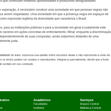
as que continuam limitando oportunidades e produzindo desigualdades.
de superação, é necessário construir uma sociedade em que pessoas negras não
para serem respeitadas. Uma sociedade em que a presença negra em espaços de
omo expressão legítima da diversidade que caracteriza o Brasil.
s, para as instituições públicas e para a sociedade em geral é justamente este:
do racismo em ações concretas de enfrentamento. Afinal, enquanto a discriminaçã
ependentemente de suas conquistas, ainda estaremos distantes de uma
almente justa.
lidade do autor, expressa sua opinião sobre assuntos atuais e não representa a visão da
s e os textos podem ser usados e reproduzidos, integral ou parcialmente, desde que a fonte
 de sentido em seu conteúdo.
rativo
Acadêmico
Serviços
Faculdades
Arquivo Central
ia
Institutos
Biblioteca Central