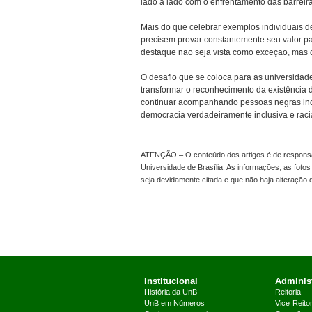
lado a lado com o enfrentamento das barreir
Mais do que celebrar exemplos individuais 
precisem provar constantemente seu valor 
destaque não seja vista como exceção, mas c
O desafio que se coloca para as universidade
transformar o reconhecimento da existência 
continuar acompanhando pessoas negras ind
democracia verdadeiramente inclusiva e raci
ATENÇÃO – O conteúdo dos artigos é de responsabi
Universidade de Brasília. As informações, as foto
seja devidamente citada e que não haja alteração
Institucional
Administ
História da UnB
Reitoria
UnB em Números
Vice-Reitor