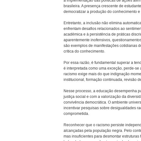
a implementação das políticas de ações afirm
brasileira. A presença crescente de estudant
democratizar a produção do conhecimento e 
Entretanto, a inclusão não elimina automat
enfrentam desafios relacionados ao sentimen
acadêmica e à persistência de práticas discr
aparentemente inofensivos, questionamento
são exemplos de manifestações cotidianas 
crítica do conhecimento.
Por essa razão, é fundamental superar a ten
é interpretada como uma exceção, perde-se 
racismo exige mais do que indignação mome
institucional, formação continuada, revisão 
Nesse processo, a educação desempenha pap
justiça social e com a valorização da diversid
convivência democrática. O ambiente universi
incentivar pesquisas sobre desigualdades rac
comprometida.
Reconhecer que o racismo persiste independe
alcançadas pela população negra. Pelo contr
mas insuficientes para desmontar estruturas 