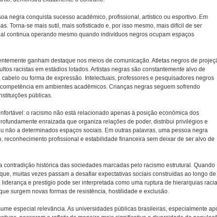
negra conquista sucesso acadêmico, profissional, artístico ou esportivo. Em
 Torna-se mais sutil, mais sofisticado e, por isso mesmo, mais difícil de ser
racial continua operando mesmo quando indivíduos negros ocupam espaços
uentemente ganham destaque nos meios de comunicação. Atletas negros de projeç
ultos racistas em estádios lotados. Artistas negras são constantemente alvo de
, cabelo ou forma de expressão. Intelectuais, professores e pesquisadores negros
 competência em ambientes acadêmicos. Crianças negras seguem sofrendo
stituições públicas.
fortável: o racismo não está relacionado apenas à posição econômica dos
profundamente enraizada que organiza relações de poder, distribui privilégios e
u não a determinados espaços sociais. Em outras palavras, uma pessoa negra
 reconhecimento profissional e estabilidade financeira sem deixar de ser alvo de
 contradição histórica das sociedades marcadas pelo racismo estrutural. Quando
e, muitas vezes passam a desafiar expectativas sociais construídas ao longo de
iderança e prestígio pode ser interpretada como uma ruptura de hierarquias racia
ue surgem novas formas de resistência, hostilidade e exclusão.
sume especial relevância. As universidades públicas brasileiras, especialmente ap