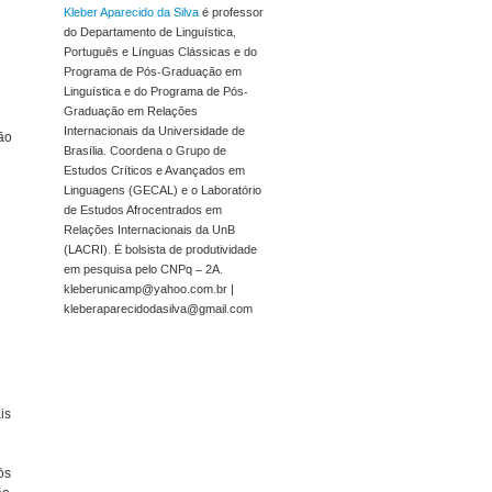
Kleber Aparecido da Silva
é professor
do Departamento de Linguística,
Português e Línguas Clássicas e do
Programa de Pós-Graduação em
Linguística e do Programa de Pós-
Graduação em Relações
Internacionais da Universidade de
ão
Brasília. Coordena o Grupo de
Estudos Críticos e Avançados em
Linguagens (GECAL) e o Laboratório
de Estudos Afrocentrados em
Relações Internacionais da UnB
(LACRI). É bolsista de produtividade
em pesquisa pelo CNPq – 2A.
kleberunicamp@yahoo.com.br |
kleberaparecidodasilva@gmail.com
is
ós