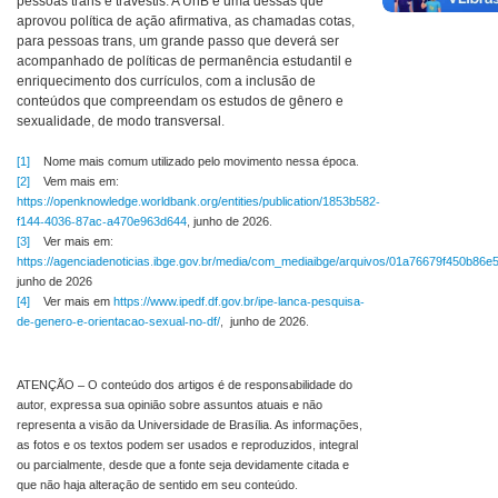
pessoas trans e travestis. A UnB é uma dessas que
aprovou política de ação afirmativa, as chamadas cotas,
para pessoas trans, um grande passo que deverá ser
acompanhado de políticas de permanência estudantil e
enriquecimento dos currículos, com a inclusão de
conteúdos que compreendam os estudos de gênero e
sexualidade, de modo transversal.
[1]
Nome mais comum utilizado pelo movimento nessa época.
[2]
Vem mais em:
https://openknowledge.worldbank.org/entities/publication/1853b582-
f144-4036-87ac-a470e963d644
, junho de 2026.
[3]
Ver mais em:
https://agenciadenoticias.ibge.gov.br/media/com_mediaibge/arquivos/01a76679f450b86e
junho de 2026
[4]
Ver mais em
https://www.ipedf.df.gov.br/ipe-lanca-pesquisa-
de-genero-e-orientacao-sexual-no-df/
, junho de 2026.
ATENÇÃO – O conteúdo dos artigos é de responsabilidade do
autor, expressa sua opinião sobre assuntos atuais e não
representa a visão da Universidade de Brasília. As informações,
as fotos e os textos podem ser usados e reproduzidos, integral
ou parcialmente, desde que a fonte seja devidamente citada e
que não haja alteração de sentido em seu conteúdo.