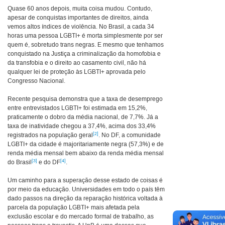
Quase 60 anos depois, muita coisa mudou. Contudo,
apesar de conquistas importantes de direitos, ainda
vemos altos índices de violência. No Brasil, a cada 34
horas uma pessoa LGBTI+ é morta simplesmente por ser
quem é, sobretudo trans negras. E mesmo que tenhamos
conquistado na Justiça a criminalização da homofobia e
da transfobia e o direito ao casamento civil, não há
qualquer lei de proteção às LGBTI+ aprovada pelo
Congresso Nacional.
Recente pesquisa demonstra que a taxa de desemprego
entre entrevistados LGBTI+ foi estimada em 15,2%,
praticamente o dobro da média nacional, de 7,7%. Já a
taxa de inatividade chegou a 37,4%, acima dos 33,4%
[2]
registrados na população geral
. No DF, a comunidade
LGBTI+ da cidade é majoritariamente negra (57,3%) e de
renda média mensal bem abaixo da renda média mensal
[3]
[4]
do Brasil
e do DF
.
Um caminho para a superação desse estado de coisas é
por meio da educação. Universidades em todo o país têm
dado passos na direção da reparação histórica voltada à
parcela da população LGBTI+ mais afetada pela
exclusão escolar e do mercado formal de trabalho, as