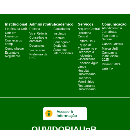
Institucional
Administrativo
Acadêmico
Serviços
Comunicação
Atendimento a
História da UnB
Reitoria
Faculdades
Arquivo Central
Jornalistas
UnB em
Biblioteca
Vice-Reitoria
Institutos
Fale com a
Números
Central
Conselhos e
Centros
Secom
Conheça os
câmaras
Editora UnB
Educação a
campi
Canais Oficiais
Equipe de
Decanatos
Distância
Como chegar
Tratamento e
Marca UnB
Assuntos
Secretarias
Resposta a
Estatuto e
Campanha
Internacionais
Prefeitura da
Incidentes
Regimento
Institucional
UnB
Cibernéticos
2025
Fazenda Água
Planner 2024
Limpa
UnB TV
Hospital
Universitário
Hospitais
Veterinários
Restaurante
Universitário
Acesso à
Informação
OUVIDORIA
UnB