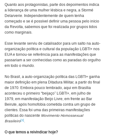
Quanto aos protagonistas, parte dos depoimentos indica
a liderança de uma mulher lésbica e negra, a Stormé
Delarverie. Independentemente de quem tenha
começado e se é possível definir uma pessoa pelo início
da Revolta, sabemos que foi realizada por grupos tidos
como marginais.
Esse levante serviu de catalisador para um salto na auto-
organização política e cultural da população LGBTI+ nos
EUA e tornou-se referência para as manifestações que
passariam a ser conhecidas como as paradas do orgulho
em todo o mundo.
No Brasil, a auto-organização política das LGBTI+ ganha
maior definição em plena Ditadura Militar, a partir do final
de 1970. Embora pouco lembrado, aqui em Brasília
aconteceu o primeiro “beijaço” LGBTI+, em julho de
1979, em manifestação Beijo Livre, em frente ao Bar
Beirute, após homofobia cometida contra um grupo de
clientes. Essa foi uma das primeiras manifestações
políticas do nascente
Movimento Homossexual
[1]
Brasileiro
.
O que temos a reivindicar hoje?