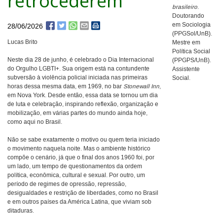
retrocederem
brasileiro
.
Doutorando
em Sociologia
28/06/2026
(PPGSol/UnB).
Lucas Brito
Mestre em
Política Social
Neste dia 28 de junho, é celebrado o Dia Internacional
(PPGPS/UnB).
do Orgulho LGBTI+. Sua origem está na contundente
Assistente
subversão à violência policial iniciada nas primeiras
Social.
horas dessa mesma data, em 1969, no bar
Stonewall Inn
,
em Nova York. Desde então, essa data se tornou um dia
de luta e celebração, inspirando reflexão, organização e
mobilização, em várias partes do mundo ainda hoje,
como aqui no Brasil.
Não se sabe exatamente o motivo ou quem teria iniciado
o movimento naquela noite. Mas o ambiente histórico
compõe o cenário, já que o final dos anos 1960 foi, por
um lado, um tempo de questionamentos da ordem
política, econômica, cultural e sexual. Por outro, um
período de regimes de opressão, repressão,
desigualdades e restrição de liberdades, como no Brasil
e em outros países da América Latina, que viviam sob
ditaduras.