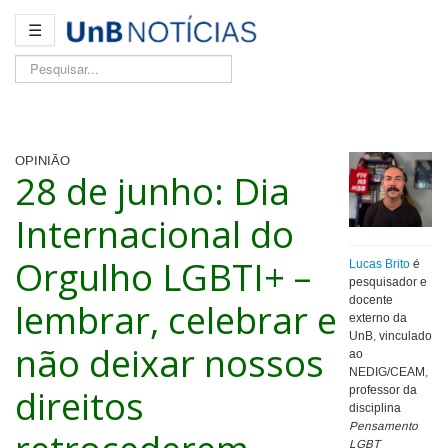
☰
Pesquisar...
OPINIÃO
28 de junho: Dia
Internacional do
Orgulho LGBTI+ –
Lucas Brito
é
pesquisador e
docente
lembrar, celebrar e
externo da
UnB, vinculado
não deixar nossos
ao
NEDIG/CEAM,
direitos
professor da
disciplina
Pensamento
LGBT