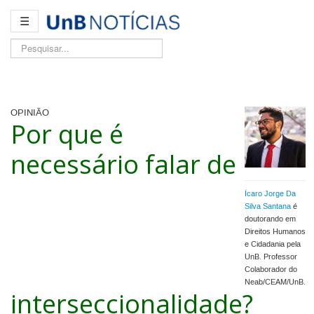
☰
Pesquisar...
OPINIÃO
Por que é
necessário falar de
Ícaro Jorge Da
Silva Santana
é
doutorando em
Direitos Humanos
e Cidadania pela
UnB. Professor
Colaborador do
Neab/CEAM/UnB.
interseccionalidade?