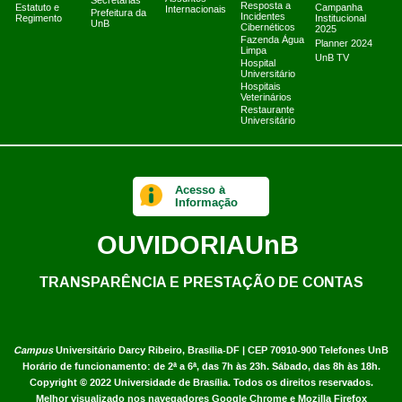
Secretarias
Resposta a
Estatuto e
Campanha
Internacionais
Prefeitura da
Incidentes
Regimento
Institucional
UnB
Cibernéticos
2025
Fazenda Água
Planner 2024
Limpa
UnB TV
Hospital
Universitário
Hospitais
Veterinários
Restaurante
Universitário
Acesso à
Informação
OUVIDORIA
UnB
TRANSPARÊNCIA E PRESTAÇÃO DE CONTAS
Campus
Universitário Darcy Ribeiro,
Brasília-DF | CEP 70910-900
Telefones UnB
Horário de funcionamento: de 2ª a 6ª, das 7h às 23h. Sábado, das 8h às 18h.
Copyright © 2022
Universidade de Brasília
.
Todos os direitos reservados.
Melhor visualizado nos navegadores Google Chrome e Mozilla Firefox