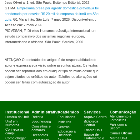
Jess Oliveira. 1. ed. São Paulo: Boitempo Editorial, 2022.
G1 MA.
Empresária presa por agredir doméstica grávida já foi
condenada por desviar R$ 20 mil da empresa da irmã em São
Luís.
G1 Maranhão, São Luís, 7 maio 2026. Disponível em: .
Acesso em: 7 maio 2026.
PIOVESAN, F. Direitos Humanos e Justiça Internacional: um
estudo comparativo dos sistemas regionais europeu,
interamericano e africano. São Paulo: Saraiva, 2006.
ATENÇÃO O conteúdo dos artigos é de responsabilidade do
autor e expressa sua visão sobre assuntos atuais. Os textos
podem ser reproduzidos em qualquer tipo de mídia desde que
sejam citados os créditos do autor. Edições ou alterações só
podem ser feitas com autorização do autor.
Institucional
Administrativo
Acadêmico
Serviços
Comunicação
Atendimento a
História da UnB
Reitoria
Faculdades
Arquivo Central
Jornalistas
UnB em
Biblioteca
Vice-Reitoria
Institutos
Fale com a
Números
Central
Conselhos e
Centros
Secom
Conheça os
câmaras
Editora UnB
Educação a
campi
Canais Oficiais
Equipe de
Decanatos
Distância
Como chegar
Tratamento e
Marca UnB
Assuntos