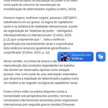
Essa violência opera na articulação do poder e do medo
como parte do exercício de manutenção da
invisibilização de determinados sujeitos (Collins, 2024).
Homens negros, mulheres negras, pessoas LGBTQIAP+,
trabalhadores do sul global, na lógica do capitalismo
racial e na dinâmica de letalidade interseccional, a partir
da organização de “sistemas de poder…interligados,
interdependentes ou interseccionais” (Collins, 2024,
p.12) que compreende que “... toda a violência
generificada era inerentemente racial e corporificada,
toda violência racial era igualmente generificada e
corporificada” (Collins, 2024, p. 14).
Nesse sentido, os crimes de tortura e até de
manuntenção das condições degradantes de trabalho
não devem ser observados apenas como violação
pontual, mas como parte de uma articulação sistemática
que desenha a letalidade de determinados sujeitos como
um modelo a ser seguido na lógica do capitalismo racial.
Esses crimes estão na esteira daqueles contra a
humanidade sob perspectiva dos acordos, normas e
convenções internacionais assumidas pelos organismos
internacionais pós segunda guerra mundial (Piovesan,