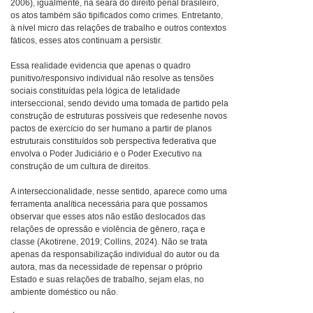
2006), igualmente, na seara do direito penal brasileiro,
os atos também são tipificados como crimes. Entretanto,
à nível micro das relações de trabalho e outros contextos
fáticos, esses atos continuam a persistir.
Essa realidade evidencia que apenas o quadro
punitivo/responsivo individual não resolve as tensões
sociais constituídas pela lógica de letalidade
interseccional, sendo devido uma tomada de partido pela
construção de estruturas possíveis que redesenhe novos
pactos de exercício do ser humano a partir de planos
estruturais constituídos sob perspectiva federativa que
envolva o Poder Judiciário e o Poder Executivo na
construção de um cultura de direitos.
A interseccionalidade, nesse sentido, aparece como uma
ferramenta analítica necessária para que possamos
observar que esses atos não estão deslocados das
relações de opressão e violência de gênero, raça e
classe (Akotirene, 2019; Collins, 2024). Não se trata
apenas da responsabilização individual do autor ou da
autora, mas da necessidade de repensar o próprio
Estado e suas relações de trabalho, sejam elas, no
ambiente doméstico ou não.