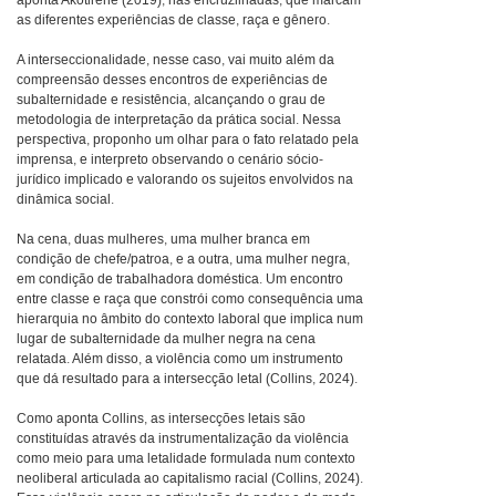
aponta Akotirene (2019), nas encruzilhadas, que marcam
as diferentes experiências de classe, raça e gênero.
A interseccionalidade, nesse caso, vai muito além da
compreensão desses encontros de experiências de
subalternidade e resistência, alcançando o grau de
metodologia de interpretação da prática social. Nessa
perspectiva, proponho um olhar para o fato relatado pela
imprensa, e interpreto observando o cenário sócio-
jurídico implicado e valorando os sujeitos envolvidos na
dinâmica social.
Na cena, duas mulheres, uma mulher branca em
condição de chefe/patroa, e a outra, uma mulher negra,
em condição de trabalhadora doméstica. Um encontro
entre classe e raça que constrói como consequência uma
hierarquia no âmbito do contexto laboral que implica num
lugar de subalternidade da mulher negra na cena
relatada. Além disso, a violência como um instrumento
que dá resultado para a intersecção letal (Collins, 2024).
Como aponta Collins, as intersecções letais são
constituídas através da instrumentalização da violência
como meio para uma letalidade formulada num contexto
neoliberal articulada ao capitalismo racial (Collins, 2024).