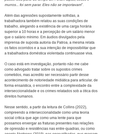
murros... foi sem parar. Eles não se importavam
".
Além das agressões supostamente sofridas, a
trabalhadora também relatou as suas condições de
trabalho, alegando a existência de uma carga horária
superior a 10 horas e a percepção de um salário menor
que o salário mínimo. Em áudios divulgados pela
imprensa de suposta autoria da Patroa, a mesma relata
os fatos ocorridos e a sua intenção de impossibilitar que
a trabalhadora doméstica violentada continuasse viva.
O caso está em investigação, portanto não me cabe
como advogado tratar sobre os supostos crimes
cometidos, mas acredito ser necessário partir desse
acontecimento de notoriedade midiática para articular, de
forma ensaística, o encontro entre a complexidade da
interseccionalidade e os crimes relatados sob a ótica dos
direitos humanos.
Nesse sentido, a partir da leitura de Collins (2022),
compreendo a interseccionalidade como uma teoria
social crítica que age como uma lente para que
possamos enxergar as fraturas presentes nas relações
de opressão e resistências nas entre-quadras, ou como