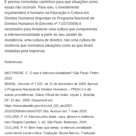
É preciso consolidar caminhos para que situações como
essas não ocorram. Para isso, o investimento
orçamentário e humano na Educação e Cultura em
Direitos Humanos dispostas no Programa Nacional de
Direitos Humanos III (Decreto nº 7.037/2009) é
necessário para fortalecer uma cultura que compreenda
a interseccionalidade a partir do seu caráter de
resistência, uma cultura de direitos, não uma cultura de
violência que normaliza situações como as que foram
relatadas pela imprensa.
Referências
AKOTIRENE, C. O que é interseccionalidade? São Paulo: Polén,
2019.
BRASIL. Decreto nº 7.037, de 21 de dezembro de 2009. Aprova
o Programa Nacional de Direitos Humanos – PNDH-3 e dá
outras providências. Diário Oficial da União: seção 1, Brasília,
DF, 22 dez. 2009. Disponível em:
https://www.planalto.gov.br/ccivil_03/_ato2007-
2010/2009/decreto/d7037.htm. Acesso em: 7 maio 2026.
COLLINS, P. H. Intersecções letais: raça, gênero e violência.
Heci Regina Candiani. 1. ed. São Paulo: Boitempo, 2024.
COLLINS, P. H. Bem mais que ideias: a interseccionalidade
como teoria social crítica. Tradução: Bruna Barros; Tradução: