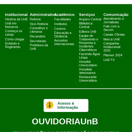
Institucional
Administrativo
Acadêmico
Serviços
Comunicação
Atendimento a
História da UnB
Reitoria
Faculdades
Arquivo Central
Jornalistas
UnB em
Biblioteca
Vice-Reitoria
Institutos
Fale com a
Números
Central
Conselhos e
Centros
Secom
Conheça os
câmaras
Editora UnB
Educação a
campi
Canais Oficiais
Equipe de
Decanatos
Distância
Como chegar
Tratamento e
Marca UnB
Assuntos
Secretarias
Resposta a
Estatuto e
Campanha
Internacionais
Prefeitura da
Incidentes
Regimento
Institucional
UnB
Cibernéticos
2025
Fazenda Água
Planner 2024
Limpa
UnB TV
Hospital
Universitário
Hospitais
Veterinários
Restaurante
Universitário
Acesso à
Informação
OUVIDORIA
UnB