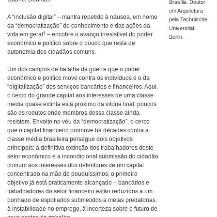
Brasília. Doutor
em Arquitetura
A “inclusão digital” – mantra repetido à náusea, em nome
pela Technische
da “democratização” do conhecimento e das ações da
Universität
1
vida em geral
– encobre o avanço irresistível do poder
Berlin.
econômico e político sobre o pouco que resta de
autonomia dos cidadãos comuns.
Um dos campos de batalha da guerra que o poder
econômico e político move contra os indivíduos é o da
“digitalização” dos serviços bancários e financeiros. Aqui,
o cerco do grande capital aos interesses de uma classe
média quase extinta está próximo da vitória final; poucos
são os redutos onde membros dessa classe ainda
resistem. Envolto no véu da “democratização”, o cerco
que o capital financeiro promove há décadas contra a
classe média brasileira persegue dois objetivos
principais: a definitiva extinção dos trabalhadores deste
setor econômico e a incondicional submissão do cidadão
comum aos interesses dos detentores de um capital
concentrado na mão de pouquíssimos; o primeiro
objetivo já está praticamente alcançado – bancários e
trabalhadores do setor financeiro estão reduzidos a um
punhado de espoliados submetidos a metas predatórias,
à instabilidade no emprego, à incerteza sobre o futuro de