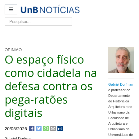
☰
Pesquisar...
OPINIÃO
O espaço físico
como cidadela na
defesa contra os
Gabriel Dorfman
é professor do
pega-ratões
Departamento
de História da
digitais
Arquitetura e do
Urbanismo da
Faculdade de
Arquitetura e
20/05/2026
Urbanismo da
Universidade de
Gabriel Dorfman