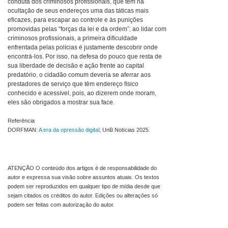
conduta dos criminosos profissionais, que têm na
ocultação de seus endereços uma das táticas mais
eficazes, para escapar ao controle e às punições
promovidas pelas “forças da lei e da ordem”; ao lidar com
criminosos profissionais, a primeira dificuldade
enfrentada pelas polícias é justamente descobrir onde
encontrá-los. Por isso, na defesa do pouco que resta de
sua liberdade de decisão e ação frente ao capital
predatório, o cidadão comum deveria se aferrar aos
prestadores de serviço que têm endereço físico
conhecido e acessível, pois, ao dizerem onde moram,
eles são obrigados a mostrar sua face.
Referência
DORFMAN:
A era da opressão digital
; UnB Notícias 2025.
ATENÇÃO O conteúdo dos artigos é de responsabilidade do
autor e expressa sua visão sobre assuntos atuais. Os textos
podem ser reproduzidos em qualquer tipo de mídia desde que
sejam citados os créditos do autor. Edições ou alterações só
podem ser feitas com autorização do autor.