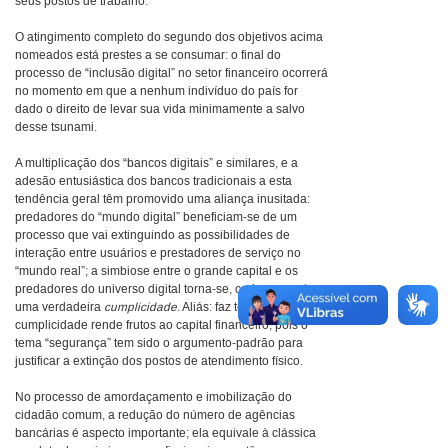
seus postos de trabalho.
O atingimento completo do segundo dos objetivos acima
nomeados está prestes a se consumar: o final do
processo de “inclusão digital” no setor financeiro ocorrerá
no momento em que a nenhum indivíduo do país for
dado o direito de levar sua vida minimamente a salvo
desse tsunami.
A multiplicação dos “bancos digitais” e similares, e a
adesão entusiástica dos bancos tradicionais a esta
tendência geral têm promovido uma aliança inusitada:
predadores do “mundo digital” beneficiam-se de um
processo que vai extinguindo as possibilidades de
interação entre usuários e prestadores de serviço no
“mundo real”; a simbiose entre o grande capital e os
predadores do universo digital torna-se, cada vez mais,
uma verdadeira
cumplicidade
. Aliás: faz tempo que tal
cumplicidade rende frutos ao capital financeiro, pois o
tema “segurança” tem sido o argumento-padrão para
justificar a extinção dos postos de atendimento físico.
No processo de amordaçamento e imobilização do
cidadão comum, a redução do número de agências
bancárias é aspecto importante; ela equivale à clássica