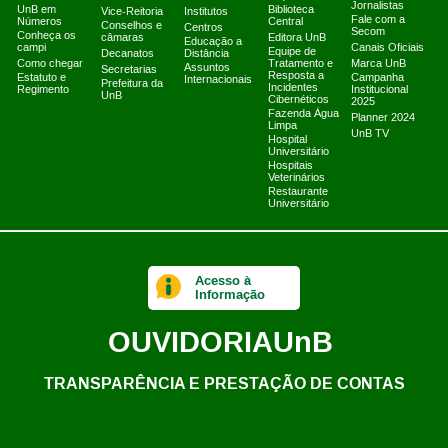
Jornalistas
UnB em
Biblioteca
Vice-Reitoria
Institutos
Fale com a
Números
Central
Conselhos e
Centros
Secom
Conheça os
câmaras
Editora UnB
Educação a
campi
Canais Oficiais
Equipe de
Decanatos
Distância
Como chegar
Tratamento e
Marca UnB
Assuntos
Secretarias
Resposta a
Estatuto e
Campanha
Internacionais
Prefeitura da
Incidentes
Regimento
Institucional
UnB
Cibernéticos
2025
Fazenda Água
Planner 2024
Limpa
UnB TV
Hospital
Universitário
Hospitais
Veterinários
Restaurante
Universitário
Acesso à
Informação
OUVIDORIA
UnB
TRANSPARÊNCIA E PRESTAÇÃO DE CONTAS