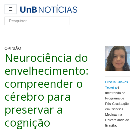
☰
Pesquisar...
OPINIÃO
Neurociência do
envelhecimento:
compreender o
Priscila Chaves
Teixeira
é
cérebro para
mestranda no
Programa de
preservar a
Pós-Graduação
em Ciências
Médicas na
cognição
Universidade de
Brasília.