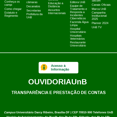
Secom
Conheça os
câmaras
Editora UnB
Educação a
campi
Canais Oficiais
Equipe de
Decanatos
Distância
Como chegar
Tratamento e
Marca UnB
Assuntos
Secretarias
Resposta a
Estatuto e
Campanha
Internacionais
Prefeitura da
Incidentes
Regimento
Institucional
UnB
Cibernéticos
2025
Fazenda Água
Planner 2024
Limpa
UnB TV
Hospital
Universitário
Hospitais
Veterinários
Restaurante
Universitário
Acesso à
Informação
OUVIDORIA
UnB
TRANSPARÊNCIA E PRESTAÇÃO DE CONTAS
Campus
Universitário Darcy Ribeiro,
Brasília-DF | CEP 70910-900
Telefones UnB