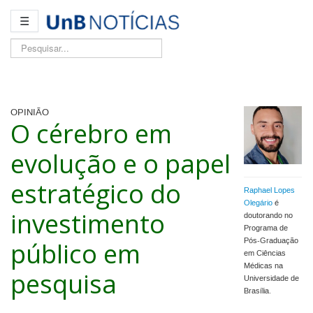
☰
Pesquisar...
OPINIÃO
O cérebro em
evolução e o papel
estratégico do
Raphael Lopes
Olegário
é
investimento
doutorando no
Programa de
público em
Pós-Graduação
em Ciências
Médicas na
pesquisa
Universidade de
Brasília.