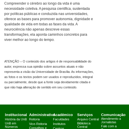
Compreender o cérebro ao longo da vida é uma
necessidade coletiva. A pesquisa científica, sustentada
por políticas públicas e conduzida nas universidades,
oferece as bases para promover autonomia, dignidade e
qualidade de vida em todas as fases da vida. A
neurociência não apenas descreve essas
transformações, ela aponta caminhos concretos para
viver melhor ao longo do tempo.
ATENÇÃO – O conteúdo dos artigos é de responsabilidade do
autor, expressa sua opinião sobre assuntos atuais e não
representa a visão da Universidade de Brasília. As informações,
as fotos e os textos podem ser usados e reproduzidos, integral
ou parcialmente, desde que a fonte seja devidamente citada e
que não haja alteração de sentido em seu conteúdo.
Institucional
Administrativo
Acadêmico
Serviços
Comunicação
Atendimento a
História da UnB
Reitoria
Faculdades
Arquivo Central
Jornalistas
UnB em
Biblioteca
Vice-Reitoria
Institutos
Fale com a
Números
Central
Conselhos e
Centros