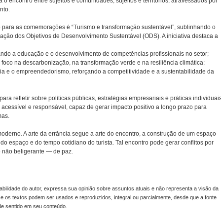
 encontro entre sujeitos e comunidades, sujeitos e territórios, atravessados por
nto.
para as comemorações é “Turismo e transformação sustentável”, sublinhando o
ização dos Objetivos de Desenvolvimento Sustentável (ODS). A iniciativa destaca a
ando a educação e o desenvolvimento de competências profissionais no setor;
om foco na descarbonização, na transformação verde e na resiliência climática;
gia e o empreendedorismo, reforçando a competitividade e a sustentabilidade da
ra refletir sobre políticas públicas, estratégias empresariais e práticas individuai
 acessível e responsável, capaz de gerar impacto positivo a longo prazo para
mas.
moderno. A arte da errância segue a arte do encontro, a construção de um espaço
 do espaço e do tempo cotidiano do turista. Tal encontro pode gerar conflitos por
 não beligerante — de paz.
lidade do autor, expressa sua opinião sobre assuntos atuais e não representa a visão da
s e os textos podem ser usados e reproduzidos, integral ou parcialmente, desde que a fonte
 de sentido em seu conteúdo.