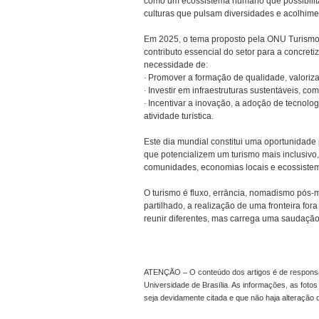
como um ecossistema humano que possibilita o
culturas que pulsam diversidades e acolhime
Em 2025, o tema proposto pela ONU Turismo 
contributo essencial do setor para a concret
necessidade de:
· Promover a formação de qualidade, valoriz
· Investir em infraestruturas sustentáveis, c
· Incentivar a inovação, a adoção de tecnolo
atividade turística.
Este dia mundial constitui uma oportunidade pa
que potencializem um turismo mais inclusivo,
comunidades, economias locais e ecossiste
O turismo é fluxo, errância, nomadismo pós-
partilhado, a realização de uma fronteira fora
reunir diferentes, mas carrega uma saudação
ATENÇÃO – O conteúdo dos artigos é de responsabi
Universidade de Brasília. As informações, as foto
seja devidamente citada e que não haja alteração