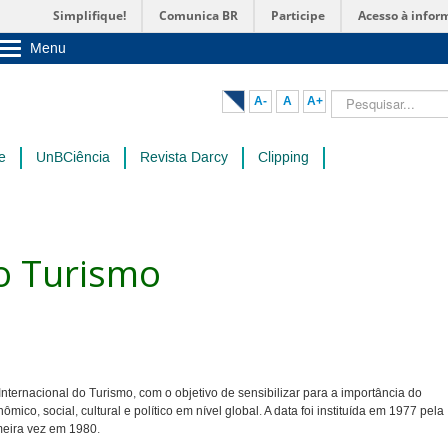
Simplifique!
Comunica BR
Participe
Acesso à infor
Menu
Sobre a UnB
Unidades acadêmicas
Pesquisar...
A-
A
A+
Estude na UnB
Graduação
Pós-Graduação
e
UnBCiência
Revista Darcy
Clipping
Administração
Servidor
o Turismo
ternacional do Turismo, com o objetivo de sensibilizar para a importância do
co, social, cultural e político em nível global. A data foi instituída em 1977 pela
meira vez em 1980.