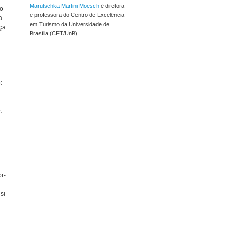
Marutschka Martini Moesch
é diretora
mo
e professora do Centro de Excelência
a
em Turismo da Universidade de
ça
Brasília (CET/UnB).
:
,
or-
si