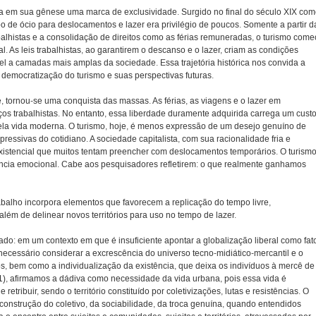
ga em sua gênese uma marca de exclusividade. Surgido no final do século XIX co
o de ócio para deslocamentos e lazer era privilégio de poucos. Somente a partir d
alhistas e a consolidação de direitos como as férias remuneradas, o turismo come
l. As leis trabalhistas, ao garantirem o descanso e o lazer, criam as condições
vel a camadas mais amplas da sociedade. Essa trajetória histórica nos convida a
 democratização do turismo e suas perspectivas futuras.
ite, tornou-se uma conquista das massas. As férias, as viagens e o lazer em
ços trabalhistas. No entanto, essa liberdade duramente adquirida carrega um custo
ela vida moderna. O turismo, hoje, é menos expressão de um desejo genuíno de
essivas do cotidiano. A sociedade capitalista, com sua racionalidade fria e
existencial que muitos tentam preencher com deslocamentos temporários. O turismo
ência emocional. Cabe aos pesquisadores refletirem: o que realmente ganhamos
 trabalho incorpora elementos que favorecem a replicação do tempo livre,
lém de delinear novos territórios para uso no tempo de lazer.
ado: em um contexto em que é insuficiente apontar a globalização liberal como fat
necessário considerar a excrescência do universo tecno-midiático-mercantil e o
, bem como a individualização da existência, que deixa os indivíduos à mercê de 
), afirmamos a dádiva como necessidade da vida urbana, pois essa vida é
etribuir, sendo o território constituído por coletivizações, lutas e resistências. O
construção do coletivo, da sociabilidade, da troca genuína, quando entendidos