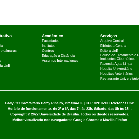
rativo
Acadêmico
Serviços
Faculdades
Arquivo Central
ia
Institutos
Biblioteca Central
 e câmaras
Centros
Editora UnB
Equipe de Tratamento e 
Educação a Distância
Incidentes Cibernéticos
s
Assuntos Internacionais
Fazenda Água Limpa
 da UnB
Hospital Universitário
Hospitais Veterinários
Restaurante Universitário
Campus
Universitário Darcy Ribeiro,
Brasília-DF | CEP 70910-900
Telefones UnB
Horário de funcionamento: de 2ª a 6ª, das 7h às 23h. Sábado, das 8h às 18h.
Copyright © 2022
Universidade de Brasília
.
Todos os direitos reservados.
Melhor visualizado nos navegadores Google Chrome e Mozilla Firefox