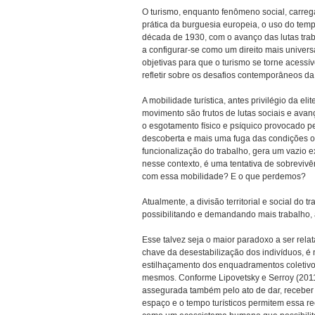
O turismo, enquanto fenômeno social, carre
prática da burguesia europeia, o uso do temp
década de 1930, com o avanço das lutas trab
a configurar-se como um direito mais universa
objetivas para que o turismo se torne acessí
refletir sobre os desafios contemporâneos da
A mobilidade turística, antes privilégio da el
movimento são frutos de lutas sociais e avan
o esgotamento físico e psíquico provocado p
descoberta e mais uma fuga das condições opr
funcionalização do trabalho, gera um vazio 
nesse contexto, é uma tentativa de sobreviv
com essa mobilidade? E o que perdemos?
Atualmente, a divisão territorial e social do
possibilitando e demandando mais trabalho, a
Esse talvez seja o maior paradoxo a ser relat
chave da desestabilização dos indivíduos, é 
estilhaçamento dos enquadramentos coletivos
mesmos. Conforme Lipovetsky e Serroy (2011
assegurada também pelo ato de dar, receber e r
espaço e o tempo turísticos permitem essa re