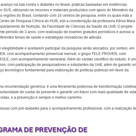
avanço na luta contra o diabetes no Brasil, práticas baseadas em evidências
o SUS, utilizando-se recursos e materiais produzidos com apoio do Ministério da
 regiões do Brasil, contando com 16 centros de pesquisa, entre os quais está a
 Centro de Pesquisa Clínica do HUB, sob a coordenação da professora Kênia Mara
 Departamento de Nutrição, da Faculdade de Ciências da Saúde da UnB. O projeto
e período de 3 anos, com realização de exames gratuitos periódicos e acesso a
diferentes temas de saúde e estratégias inovadoras de adesão.
e elegibilidade e aceitarem participar da pesquisa serão alocados, por sorteio, em
OVEN, com acompanhamento presencial mensal; o grupo TELE PROVEN, com
E, com acompanhamento semestral. Além do caráter científico do estudo, é u
os, com participação de pesquisadores e estudantes da UnB, além de garantir, e
ço tecnológico fundamental para elaboração de políticas públicas em favor da
ma recomendação genérica: é uma ferramenta poderosa de transformação coletiva
ortunidade de cuidar do presente e garantir um futuro com mais qualidade de vida
 vidas, e a prevenção é sempre o melhor caminho.
ssoas com pré-diabetes para o acompanhamento profissional, com a realização d