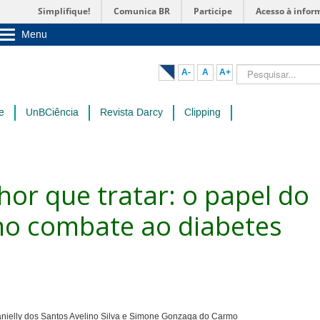
Simplifique!
Comunica BR
Participe
Acesso à infor
Menu
Sobre a UnB
Unidades acadêmicas
Pesquisar...
A-
A
A+
Estude na UnB
Graduação
Pós-Graduação
e
UnBCiência
Revista Darcy
Clipping
Administração
Servidor
hor que tratar: o papel do
 no combate ao diabetes
nielly dos Santos Avelino Silva e Simone Gonzaga do Carmo