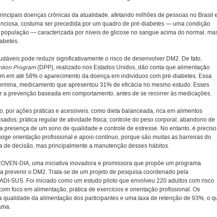
rincipais doenças crônicas da atualidade, afetando milhões de pessoas no Brasil 
enciosa, costuma ser precedida por um quadro de pré-diabetes — uma condição
a população — caracterizada por níveis de glicose no sangue acima do normal, ma
iabetes.
dáveis pode reduzir significativamente o risco de desenvolver DM2. De fato,
ntion Program
(DPP), realizado nos Estados Unidos, dão conta que alimentação
ziram em até 58% o aparecimento da doença em indivíduos com pré-diabetes. Essa
tformina, medicamento que apresentou 31% de eficácia no mesmo estudo. Esses
zar a prevenção baseada em comportamento, antes de se recorrer às medicações.
, por ações práticas e acessíveis, como dieta balanceada, rica em alimentos
ados; prática regular de atividade física; controle do peso corporal; abandono de
a presença de um sono de qualidade e controle de estresse. No entanto, é preciso
e orientação profissional e apoio contínuo, porque são muitas as barreiras do
da de decisão, mas principalmente a manutenção desses hábitos.
 PROVEN-DIA, uma iniciativa inovadora e promissora que propõe um programa
ra prevenir o DM2. Trata-se de um projeto de pesquisa coordenado pela
DI-SUS. Foi iniciado como um estudo piloto que envolveu 220 adultos com risco
m foco em alimentação, prática de exercícios e orientação profissional. Os
na qualidade da alimentação dos participantes e uma taxa de retenção de 93%, o q
ama.