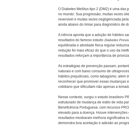
O Diabetes Mellitus tipo 2 (DM2) é uma das p
no mundo. Sua progressão, muitas vezes sil
reversível e muitas vezes negligenciada pel
ainda abaixo do limiar para diagnóstico de d
A ciência aponta que a adoção de hábitos sau
resultados do famoso estudo
Diabetes Preve
equilibrada e atividade física regular redu
redução foi mais eficaz do que o uso da me
resultados reforçam a importância de priori
As estratégias de prevenção passam, portanto
naturais e com baixo consumo de ultraprocess
hábitos prejudiciais, como tabagismo; além d
reconhecer que promover essas mudanças exig
cotidiano que dificultam não apenas a toma
Nesse contexto, surgiu o estudo brasileiro
estruturado de mudança de estilo de vida pa
Beneficência Portuguesa, com recursos PROA
elevado para a doença. Houve intervenções co
resultados mostraram melhora significativa 
demonstra boa aceitação e adesão ao progr