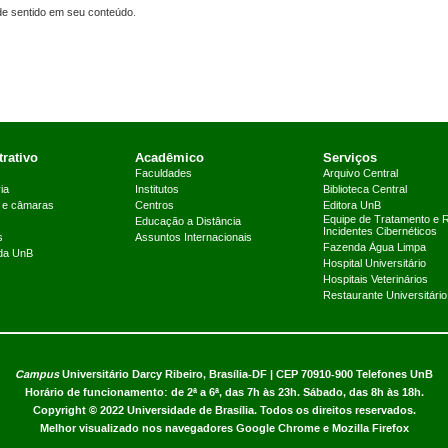
 de sentido em seu conteúdo.
rativo
Acadêmico
Serviços
Faculdades
Arquivo Central
ia
Institutos
Biblioteca Central
 e câmaras
Centros
Editora UnB
Equipe de Tratamento e 
Educação a Distância
Incidentes Cibernéticos
s
Assuntos Internacionais
Fazenda Água Limpa
 da UnB
Hospital Universitário
Hospitais Veterinários
Restaurante Universitário
Campus
Universitário Darcy Ribeiro,
Brasília-DF | CEP 70910-900
Telefones UnB
Horário de funcionamento: de 2ª a 6ª, das 7h às 23h. Sábado, das 8h às 18h.
Copyright © 2022
Universidade de Brasília
.
Todos os direitos reservados.
Melhor visualizado nos navegadores Google Chrome e Mozilla Firefox