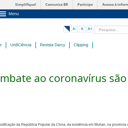
Simplifique!
Comunica BR
Participe
Acesso à infor
Menu
Sobre a UnB
Unidades acadêmicas
Pesquisar...
A-
A
A+
Estude na UnB
Graduação
Pós-Graduação
e
UnBCiência
Revista Darcy
Clipping
Administração
Servidor
mbate ao coronavírus são
tificação da República Popular da China, da existência em Wuhan, na província 