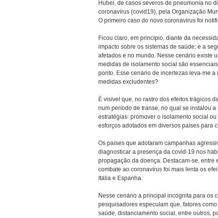
Hubei, de casos severos de pneumonia no dia
coronavírus (covid19), pela Organização Mu
O primeiro caso do novo coronavírus foi notif
Ficou claro, em princípio, diante da necessi
impacto sobre os sistemas de saúde; e a se
afetados e no mundo. Nesse cenário existe u
medidas de isolamento social são essenciais
ponto. Esse cenário de incertezas leva-me 
medidas excludentes?
É visível que, no rastro dos efeitos trágico
num período de transe, no qual se instalou a
estratégias: promover o isolamento social ou 
esforços adotados em diversos países para 
Os países que adotaram campanhas agressiva
diagnosticar a presença da covid-19 nos hab
propagação da doença. Destacam-se, entre el
combate ao coronavírus foi mais lenta os efe
Itália e Espanha.
Nesse cenário a principal incógnita para os 
pesquisadores especulam que, fatores como 
saúde, distanciamento social, entre outros, po