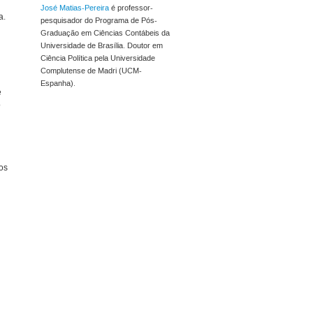
José Matias-Pereira
é professor-
a.
pesquisador do Programa de Pós-
Graduação em Ciências Contábeis da
Universidade de Brasília. Doutor em
Ciência Política pela Universidade
Complutense de Madri (UCM-
Espanha).
e
o
nos