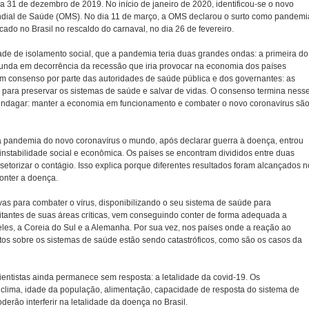
 31 de dezembro de 2019. No início de janeiro de 2020, identificou-se o novo
ndial de Saúde (OMS). No dia 11 de março, a OMS declarou o surto como pandemi
icado no Brasil no rescaldo do carnaval, no dia 26 de fevereiro.
dade de isolamento social, que a pandemia teria duas grandes ondas: a primeira do
gunda em decorrência da recessão que iria provocar na economia dos países
m consenso por parte das autoridades de saúde pública e dos governantes: as
 para preservar os sistemas de saúde e salvar de vidas. O consenso termina ness
a indagar: manter a economia em funcionamento e combater o novo coronavírus sã
s da pandemia do novo coronavírus o mundo, após declarar guerra à doença, entrou
 instabilidade social e econômica. Os países se encontram divididos entre duas
setorizar o contágio. Isso explica porque diferentes resultados foram alcançados 
conter a doença.
s para combater o vírus, disponibilizando o seu sistema de saúde para
itantes de suas áreas críticas, vem conseguindo conter de forma adequada a
es, a Coreia do Sul e a Alemanha. Por sua vez, nos países onde a reação ao
itos sobre os sistemas de saúde estão sendo catastróficos, como são os casos da
cientistas ainda permanece sem resposta: a letalidade da covid-19. Os
clima, idade da população, alimentação, capacidade de resposta do sistema de
derão interferir na letalidade da doença no Brasil.