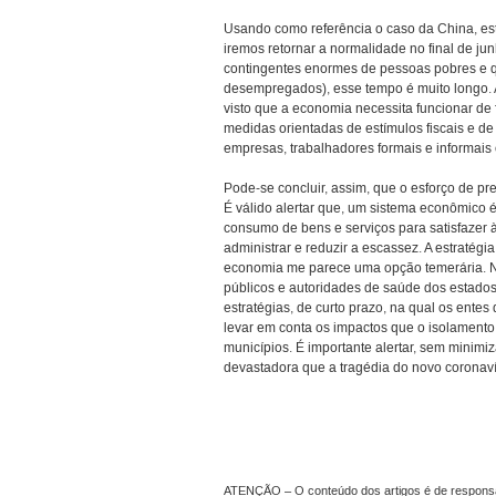
Usando como referência o caso da China, est
iremos retornar a normalidade no final de j
contingentes enormes de pessoas pobres e q
desempregados), esse tempo é muito longo. A
visto que a economia necessita funcionar de 
medidas orientadas de estímulos fiscais e de
empresas, trabalhadores formais e informai
Pode-se concluir, assim, que o esforço de p
É válido alertar que, um sistema econômico 
consumo de bens e serviços para satisfazer 
administrar e reduzir a escassez. A estratégi
economia me parece uma opção temerária. Ne
públicos e autoridades de saúde dos estados 
estratégias, de curto prazo, na qual os ent
levar em conta os impactos que o isolamento
municípios. É importante alertar, sem minim
devastadora que a tragédia do novo coronaví
ATENÇÃO – O conteúdo dos artigos é de responsabi