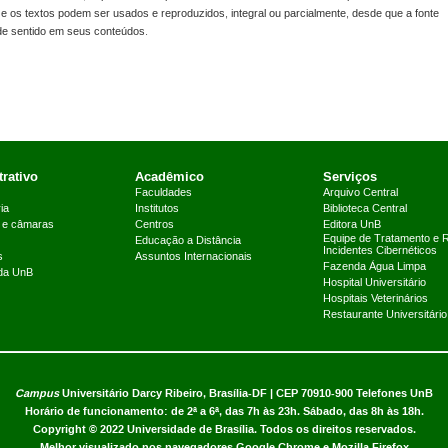
s e os textos podem ser usados e reproduzidos, integral ou parcialmente, desde que a fonte
 de sentido em seus conteúdos.
rativo
Acadêmico
Serviços
Faculdades
Arquivo Central
ia
Institutos
Biblioteca Central
 e câmaras
Centros
Editora UnB
Equipe de Tratamento e 
Educação a Distância
Incidentes Cibernéticos
s
Assuntos Internacionais
Fazenda Água Limpa
 da UnB
Hospital Universitário
Hospitais Veterinários
Restaurante Universitário
Campus
Universitário Darcy Ribeiro,
Brasília-DF | CEP 70910-900
Telefones UnB
Horário de funcionamento: de 2ª a 6ª, das 7h às 23h. Sábado, das 8h às 18h.
Copyright © 2022
Universidade de Brasília
.
Todos os direitos reservados.
Melhor visualizado nos navegadores Google Chrome e Mozilla Firefox