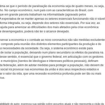
ima-se que o período de paralisação da economia seja de quatro meses, ou seja,
unho. No campo econômico, num país com as características do Brasil, com
ue em grande parcela trabalham na informalidade (agravado pelos
 expectativa de se manter apenas os setores essenciais funcionando não é viável
forma integrada, ou seja, depende dos setores não essenciais. Por sua vez, as
 ajuda para amenizar as dificuldades dos mais afetados pela crise econômica:
s e desempregados, poderá não ter o alcance desejado.
reservar a economia e o combate ao novo coronavírus não são medidas excludente
é composto pela reunião dos distintos elementos participantes da produção e do
às necessidades da sociedade. Ou seja, o sistema econômico existe para
a de isolar a população, deixando num plano secundário os efeitos da paralisia na
sse sentido, é essencial que o governo federal, em articulação com os gestores
e municípios (isentos de ideologias e interesses políticos pessoais), definam
es da federação, além de adotar medidas para proteger a população, não deixem de
 social irá provocar nas economias da união e dos seus respectivos estados e
izar o valor da vida, que uma recessão econômica profunda pode ser tão ou mais
rus.
lidade do autor, expressa sua opinião sobre assuntos atuais e não representa a visão da