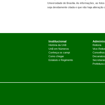
Universidade de Brasília. As informações, as foto
seja devidamente citada e que não haja alteração
Institucional
Administ
História da UnB
Reitoria
UnB em Números
Vice-Reitor
Conheça os campi
Conselhos
Como chegar
Decanatos
Estatuto e Regimento
Secretaria
Prefeitura