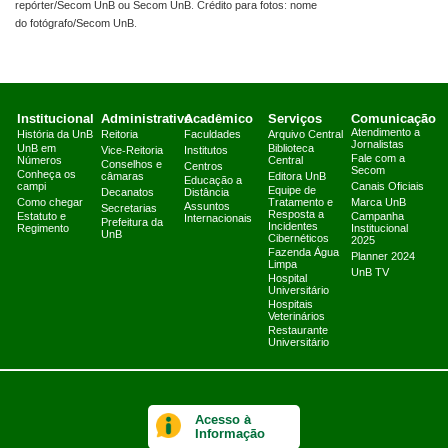
repórter/Secom UnB ou Secom UnB. Crédito para fotos: nome
do fotógrafo/Secom UnB.
Institucional
Administrativo
Acadêmico
Serviços
Comunicação
Atendimento a
História da UnB
Reitoria
Faculdades
Arquivo Central
Jornalistas
UnB em
Biblioteca
Vice-Reitoria
Institutos
Fale com a
Números
Central
Conselhos e
Centros
Secom
Conheça os
câmaras
Editora UnB
Educação a
campi
Canais Oficiais
Equipe de
Decanatos
Distância
Como chegar
Tratamento e
Marca UnB
Assuntos
Secretarias
Resposta a
Estatuto e
Campanha
Internacionais
Prefeitura da
Incidentes
Regimento
Institucional
UnB
Cibernéticos
2025
Fazenda Água
Planner 2024
Limpa
UnB TV
Hospital
Universitário
Hospitais
Veterinários
Restaurante
Universitário
Acesso à
Informação