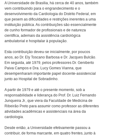
A Universidade de Brasília, há cerca de 40 anos, também
vem contribuindo para o engrandecimento e o
desenvolvimento da Cardiologia do Distrito Federal, em
que pesem as dificuldades e restrições inerentes a uma
instituição pública. As contribuições são essencialmente
de cunho formador de profissionais e de natureza
científica, ademais da assistência cardiológica
ambulatorial e hospitalar à população.
Esta contribuição deveu-se inicialmente, por poucos
anos, ao Dr. Ely Toscano Barbosa e Dr. Jacques Bulcão.
Em seguida, até 1979, pelos professores Dr. Geniberto
Paiva Campos e Dra. Lucy Gomes Vianna, que
desempenharam importante papel docente-assistencial
junto ao Hospital de Sobradinho.
A partir de 1979 e até o presente momento, sob a
responsabilidade e liderança do Prof. Dr. Luiz Fernando
Junqueira Jr., que viera da Faculdade de Medicina de
Ribeirão Preto para assumir como professor as diferentes
atividades acadêmicas e assistenciais na área da
cardiologia.
Desde então, a Universidade efetivamente passou a
contribuir, de forma marcante, em quatro frentes, junto à