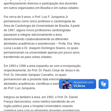
aperfeiçoamento diversos e participação dos docentes
em outros organizados em Brasília e em outras cidades.
Por cerca de 9 anos, o Prof. Luiz F. Junqueira Jr.
permaneceu como único professor e cardiologista da
Área de Cardiologia da Universidade de Brasília. A partir
de 1987, alguns novos professores cardiologistas
passaram a integrar adicionalmente a área,
desenvolvendo colaborativamente as diferentes
atividades acadêmicas e assistenciais – Profa. Dra. Vera
Lúcia Lucato e Dr. Joaquim Domingos Soares, os quais
permaneceram na universidade apenas por pouco anos,
transferindo-se para outras cidades.
Em 1993 e 1996 a área expandiu-se com a incorporação,
respectivamente, do Prof. Dr. Paulo César de Jesus e do
Prof. Dr. Hervaldo Sampaio Carvalho, os quais
permanecem até a presente data exercendo suas
atividades acadêmicas, científicas e assistenciais ao lado
do Prof. Luiz Junqueira.
Integrou-se também à área, em 1993, o Prof. Dr. Daniel
França Vasconcelos, como médico transferido de um
órgão público para o Hospital Universitário visando
contribuir para com as atividades docentes-assistenciais