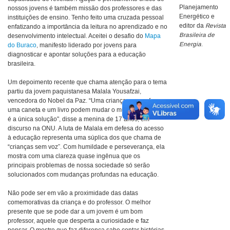
Planejamento
nossos jovens é também missão dos professores e das
Energético e
instituições de ensino. Tenho feito uma cruzada pessoal
editor da
Revista
enfatizando a importância da leitura no aprendizado e no
Brasileira de
desenvolvimento intelectual. Aceitei o desafio do
Mapa
Energia
.
do Buraco
, manifesto liderado por jovens para
diagnosticar e apontar soluções para a educação
brasileira.
Um depoimento recente que chama atenção para o tema
partiu da jovem paquistanesa Malala Yousafzai,
vencedora do Nobel da Paz. “Uma criança, um professor,
uma caneta e um livro podem mudar o mundo. Educação
é a única solução", disse a menina de 17 anos, em
discurso na ONU. A luta de Malala em defesa do acesso
à educação representa uma súplica dos que chama de
“crianças sem voz”. Com humildade e perseverança, ela
mostra com uma clareza quase ingênua que os
principais problemas de nossa sociedade só serão
solucionados com mudanças profundas na educação.
Não pode ser em vão a proximidade das datas
comemorativas da criança e do professor. O melhor
presente que se pode dar a um jovem é um bom
professor, aquele que desperta a curiosidade e faz