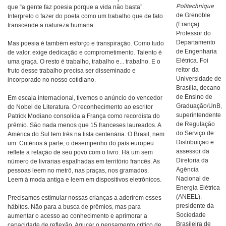
Politechnique
que “a gente faz poesia porque a vida não basta”.
de Grenoble
Interpreto o fazer do poeta como um trabalho que de fato
(França).
transcende a natureza humana.
Professor do
Departamento
Mas poesia é também esforço e transpiração. Como tudo
de Engenharia
de valor, exige dedicação e comprometimento. Talento é
Elétrica. Foi
uma graça. O resto é trabalho, trabalho e... trabalho. E o
reitor da
fruto desse trabalho precisa ser disseminado e
Universidade de
incorporado no nosso cotidiano.
Brasília, decano
de Ensino de
Em escala internacional, tivemos o anúncio do vencedor
Graduação/UnB,
do Nobel de Literatura. O reconhecimento ao escritor
superintendente
Patrick Modiano consolida a França como recordista do
de Regulação
prêmio. São nada menos que 15 franceses laureados. A
do Serviço de
América do Sul tem três na lista centenária. O Brasil, nem
Distribuição e
um. Critérios à parte, o desempenho do país europeu
assessor da
reflete a relação de seu povo com o livro. Há um sem
Diretoria da
número de livrarias espalhadas em território francês. As
Agência
pessoas leem no metrô, nas praças, nos gramados.
Nacional de
Leem à moda antiga e leem em dispositivos eletrônicos.
Energia Elétrica
(ANEEL),
Precisamos estimular nossas crianças a aderirem esses
presidente da
hábitos. Não para a busca de prêmios, mas para
Sociedade
aumentar o acesso ao conhecimento e aprimorar a
Brasileira de
capacidade de reflexão. Aguçar o pensamento crítico de