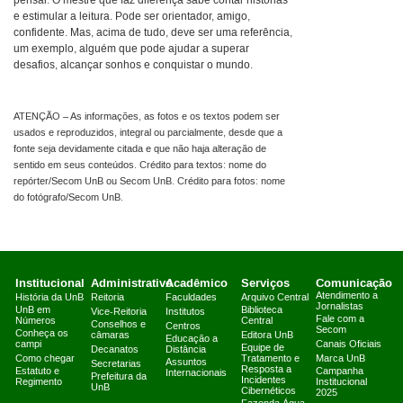
pensar. O mestre que faz diferença sabe contar histórias
e estimular a leitura. Pode ser orientador, amigo,
confidente. Mas, acima de tudo, deve ser uma referência,
um exemplo, alguém que pode ajudar a superar
desafios, alcançar sonhos e conquistar o mundo.
ATENÇÃO – As informações, as fotos e os textos podem ser
usados e reproduzidos, integral ou parcialmente, desde que a
fonte seja devidamente citada e que não haja alteração de
sentido em seus conteúdos. Crédito para textos: nome do
repórter/Secom UnB ou Secom UnB. Crédito para fotos: nome
do fotógrafo/Secom UnB.
Institucional
Administrativo
Acadêmico
Serviços
Comunicação
Atendimento a
História da UnB
Reitoria
Faculdades
Arquivo Central
Jornalistas
UnB em
Biblioteca
Vice-Reitoria
Institutos
Fale com a
Números
Central
Conselhos e
Centros
Secom
Conheça os
câmaras
Editora UnB
Educação a
campi
Canais Oficiais
Equipe de
Decanatos
Distância
Como chegar
Tratamento e
Marca UnB
Assuntos
Secretarias
Resposta a
Estatuto e
Campanha
Internacionais
Prefeitura da
Incidentes
Regimento
Institucional
UnB
Cibernéticos
2025