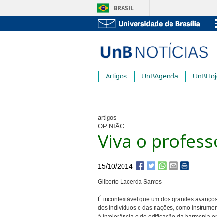
BRASIL
Artigos
UnBAgenda
UnBHoj
artigos
OPINIÃO
Viva o profess
15/10/2014
Gilberto Lacerda Santos
É incontestável que um dos grandes avanços
dos indivíduos e das nações, como instrum
à intolerância e de edificação da harmonia 