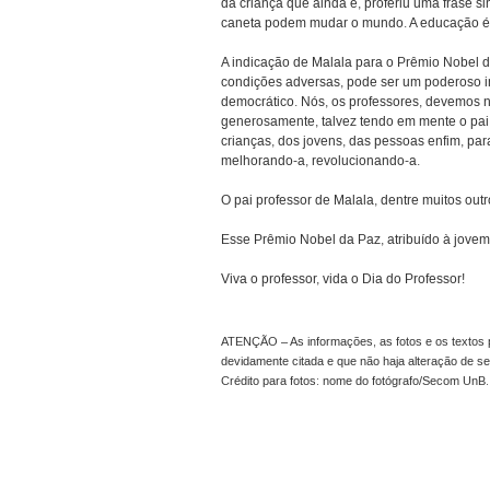
da criança que ainda é, proferiu uma frase s
caneta podem mudar o mundo. A educação é a
A indicação de Malala para o Prêmio Nobel
condições adversas, pode ser um poderoso i
democrático. Nós, os professores, devemos n
generosamente, talvez tendo em mente o pai 
crianças, dos jovens, das pessoas enfim, par
melhorando-a, revolucionando-a.
O pai professor de Malala, dentre muitos ou
Esse Prêmio Nobel da Paz, atribuído à jove
Viva o professor, vida o Dia do Professor!
ATENÇÃO – As informações, as fotos e os textos p
devidamente citada e que não haja alteração de 
Crédito para fotos: nome do fotógrafo/Secom UnB.