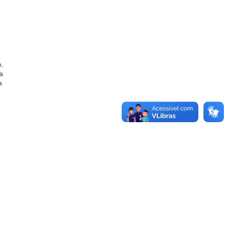
o,
ra
a
e