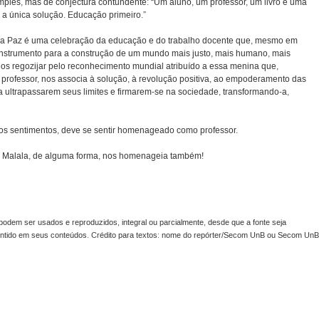
imples, mas de conjectura contundente: “Um aluno, um professor, um livro e uma
 única solução. Educação primeiro.”
 da Paz é uma celebração da educação e do trabalho docente que, mesmo em
nstrumento para a construção de um mundo mais justo, mais humano, mais
os regozijar pelo reconhecimento mundial atribuído a essa menina que,
professor, nos associa à solução, à revolução positiva, ao empoderamento das
a ultrapassarem seus limites e firmarem-se na sociedade, transformando-a,
tros sentimentos, deve se sentir homenageado como professor.
m Malala, de alguma forma, nos homenageia também!
odem ser usados e reproduzidos, integral ou parcialmente, desde que a fonte seja
sentido em seus conteúdos. Crédito para textos: nome do repórter/Secom UnB ou Secom UnB