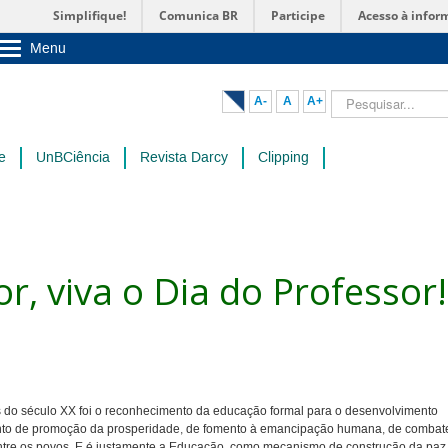
Simplifique!
Comunica BR
Participe
Acesso à infor
Menu
Sobre a UnB
Unidades acadêmicas
Pesquisar...
A-
A
A+
Estude na UnB
Graduação
Pós-Graduação
e
UnBCiência
Revista Darcy
Clipping
Administração
Servidor
or, viva o Dia do Professor!
 do século XX foi o reconhecimento da educação formal para o desenvolvimento
ento de promoção da prosperidade, de fomento à emancipação humana, de combat
entre os povos. E é justamente a Educação, como mecanismo de construção da paz