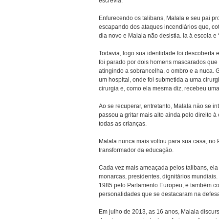
escrevia.
Enfurecendo os talibans, Malala e seu pai pro
escapando dos ataques incendiários que, cot
dia novo e Malala não desistia. Ia à escola e
Todavia, logo sua identidade foi descoberta 
foi parado por dois homens mascarados que e
atingindo a sobrancelha, o ombro e a nuca. 
um hospital, onde foi submetida a uma cirurg
cirurgia e, como ela mesma diz, recebeu uma
Ao se recuperar, entretanto, Malala não se in
passou a gritar mais alto ainda pelo direit
todas as crianças.
Malala nunca mais voltou para sua casa, no
transformador da educação.
Cada vez mais ameaçada pelos talibans, ela 
monarcas, presidentes, dignitários mundiais
1985 pelo Parlamento Europeu, e também co
personalidades que se destacaram na defesa
Em julho de 2013, as 16 anos, Malala discu