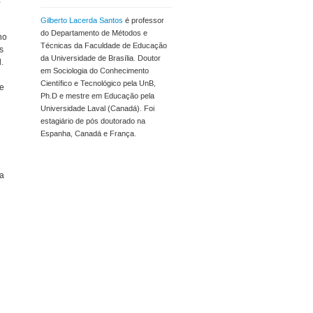
Gilberto Lacerda Santos
é professor
do Departamento de Métodos e
no
Técnicas da Faculdade de Educação
s
da Universidade de Brasília. Doutor
.
em Sociologia do Conhecimento
Científico e Tecnológico pela UnB,
ue
Ph.D e mestre em Educação pela
Universidade Laval (Canadá). Foi
estagiário de pós doutorado na
Espanha, Canadá e França.
ra