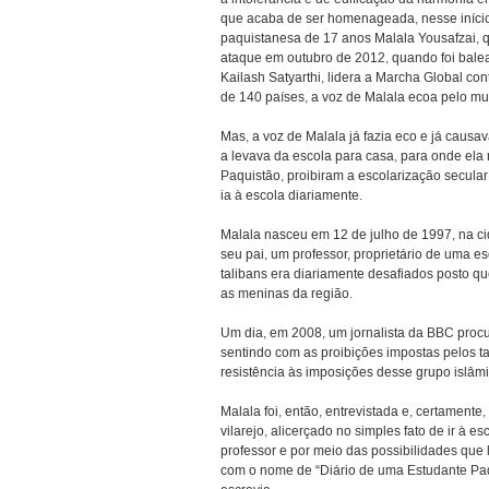
que acaba de ser homenageada, nesse início
paquistanesa de 17 anos Malala Yousafzai, q
ataque em outubro de 2012, quando foi balead
Kailash Satyarthi, lidera a Marcha Global c
de 140 países, a voz de Malala ecoa pelo mu
Mas, a voz de Malala já fazia eco e já causa
a levava da escola para casa, para onde ela
Paquistão, proibiram a escolarização secula
ia à escola diariamente.
Malala nasceu em 12 de julho de 1997, na c
seu pai, um professor, proprietário de uma e
talibans era diariamente desafiados posto qu
as meninas da região.
Um dia, em 2008, um jornalista da BBC proc
sentindo com as proibições impostas pelos t
resistência às imposições desse grupo islâmi
Malala foi, então, entrevistada e, certament
vilarejo, alicerçado no simples fato de ir à 
professor e por meio das possibilidades que 
com o nome de “Diário de uma Estudante Pa