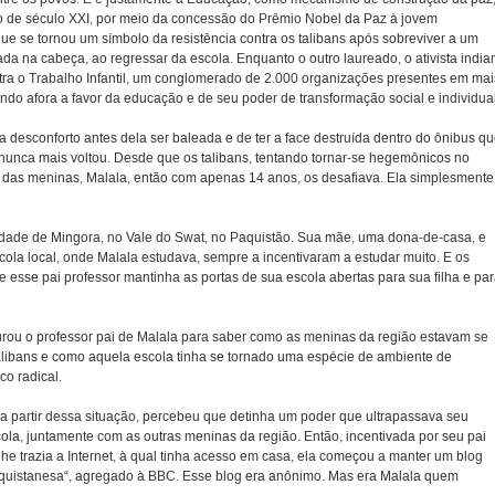
 de século XXI, por meio da concessão do Prêmio Nobel da Paz à jovem
ue se tornou um símbolo da resistência contra os talibans após sobreviver a um
a na cabeça, ao regressar da escola. Enquanto o outro laureado, o ativista india
ontra o Trabalho Infantil, um conglomerado de 2.000 organizações presentes em mai
ndo afora a favor da educação e de seu poder de transformação social e individual
va desconforto antes dela ser baleada e de ter a face destruída dentro do ônibus q
 nunca mais voltou. Desde que os talibans, tentando tornar-se hegemônicos no
r das meninas, Malala, então com apenas 14 anos, os desafiava. Ela simplesmente
idade de Mingora, no Vale do Swat, no Paquistão. Sua mãe, uma dona-de-casa, e
scola local, onde Malala estudava, sempre a incentivaram a estudar muito. E os
e esse pai professor mantinha as portas de sua escola abertas para sua filha e pa
urou o professor pai de Malala para saber como as meninas da região estavam se
alibans e como aquela escola tinha se tornado uma espécie de ambiente de
co radical.
e, a partir dessa situação, percebeu que detinha um poder que ultrapassava seu
escola, juntamente com as outras meninas da região. Então, incentivada por seu pai
lhe trazia a Internet, à qual tinha acesso em casa, ela começou a manter um blog
quistanesa“, agregado à BBC. Esse blog era anônimo. Mas era Malala quem