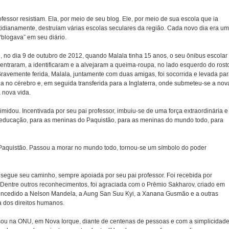
fessor resistiam. Ela, por meio de seu blog. Ele, por meio de sua escola que ia
idianamente, destruíam várias escolas seculares da região. Cada novo dia era um
 “blogava” em seu diário.
e, no dia 9 de outubro de 2012, quando Malala tinha 15 anos, o seu ônibus escolar
ntraram, a identificaram e a alvejaram a queima-roupa, no lado esquerdo do rost
Gravemente ferida, Malala, juntamente com duas amigas, foi socorrida e levada pa
ia no cérebro e, em seguida transferida para a Inglaterra, onde submeteu-se a nov
 nova vida.
timidou. Incentivada por seu pai professor, imbuiu-se de uma força extraordinária e
o à educação, para as meninas do Paquistão, para as meninas do mundo todo, para
 Paquistão. Passou a morar no mundo todo, tornou-se um símbolo do poder
segue seu caminho, sempre apoiada por seu pai professor. Foi recebida por
. Dentre outros reconhecimentos, foi agraciada com o Prêmio Sakharov, criado em
ncedido a Nelson Mandela, a Aung San Suu Kyi, a Xanana Gusmão e a outras
 dos direitos humanos.
rsou na ONU, em Nova Iorque, diante de centenas de pessoas e com a simplicidad